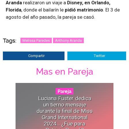
Aranda
realizaron un viaje a
Disney, en Orlando,
Florida
, donde el bailarín le
pidió matrimonio
. El 3 de
agosto del año pasado, la pareja se casó.
Tags:
Melissa Paredes
Anthony Aranda
Compartir
Twitter
Mas en Pareja
Pareja
Luciana Fuster dedica
un tierno mensaje
durante la final de Miss
Grand International
2024... ¿Fue para