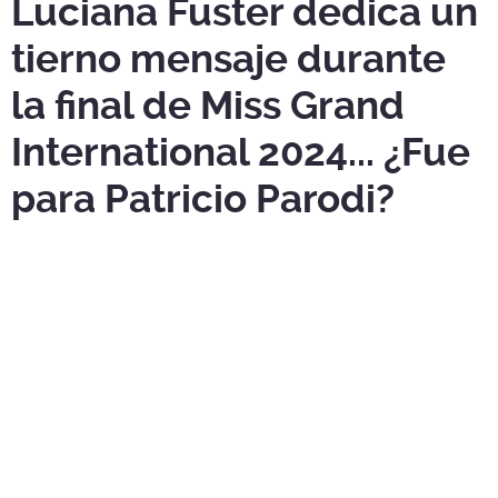
Luciana Fuster dedica un
tierno mensaje durante
la final de Miss Grand
International 2024... ¿Fue
para Patricio Parodi?
En un emotivo momento,
Luciana Fuster
aprovechó su
presencia en el evento para dedicar un mensaje lleno de
cariño ¿fue para
Patricio Parodi
?.