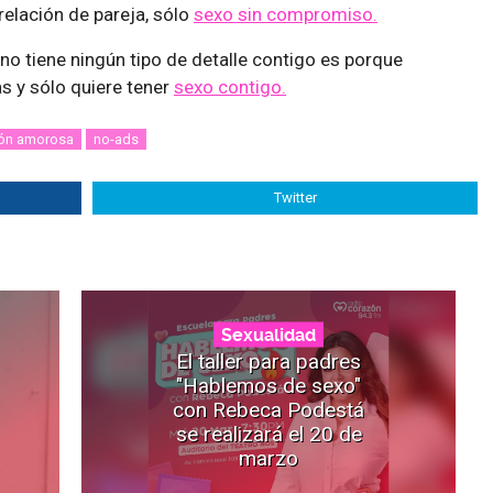
relación de pareja, sólo
sexo sin compromiso.
no tiene ningún tipo de detalle contigo es porque
s y sólo quiere tener
sexo contigo.
ión amorosa
no-ads
Twitter
Sexualidad
El taller para padres
"Hablemos de sexo"
con Rebeca Podestá
se realizará el 20 de
marzo