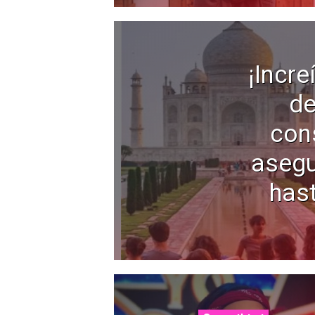
¡Incre
de
con
asegu
hast