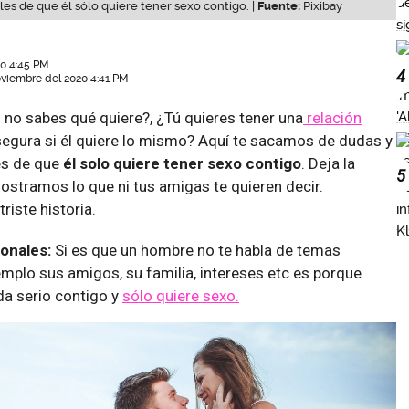
es de que él sólo quiere tener sexo contigo. |
Fuente:
Pixibay
20 4:45 PM
4
oviembre del 2020 4:41 PM
 no sabes qué quiere?, ¿Tú quieres tener una
relación
segura si él quiere lo mismo? Aquí te sacamos de dudas y
es de que
él solo quiere tener sexo contigo
. Deja la
5
ostramos lo que ni tus amigas te quieren decir.
iste historia.
onales:
Si es que un hombre no te habla de temas
mplo sus amigos, su familia, intereses etc es porque
da serio contigo y
sólo quiere sexo.