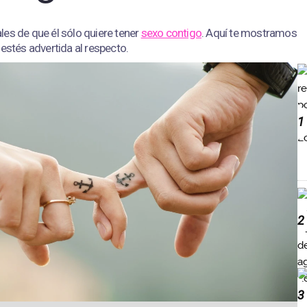
es de que él sólo quiere tener
sexo contigo
. Aquí te mostramos
 estés advertida al respecto.
1
2
3