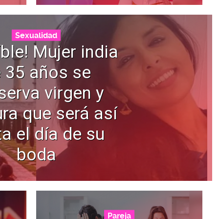
Sexualidad
íble! Mujer india
 35 años se
serva virgen y
ra que será así
a el día de su
boda
Pareja