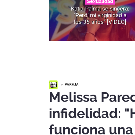
Sexualidad
Katia Palma se sincera:
"Perdí mi virginidad a
los 36 años" [VIDEO]
PAREJA
Melissa Pare
infidelidad: 
funciona un