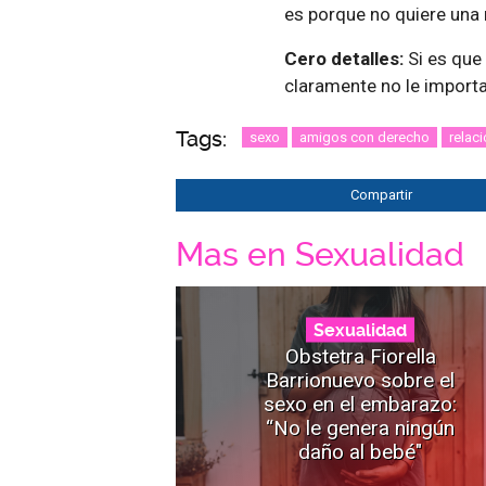
es porque no quiere una 
Cero detalles:
Si es que 
claramente no le importa
Tags:
sexo
amigos con derecho
relac
Compartir
Mas en Sexualidad
Sexualidad
Obstetra Fiorella
Barrionuevo sobre el
sexo en el embarazo:
“No le genera ningún
daño al bebé"