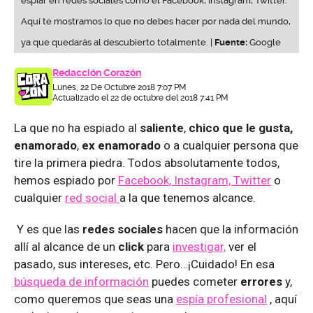
espiar en redes sociales como el Facebook, Instagram, Twitter.
Aquí te mostramos lo que no debes hacer por nada del mundo,
ya que quedarás al descubierto totalmente. |
Fuente:
Google
Redacción Corazón
Lunes, 22 De Octubre 2018 7:07 PM
Actualizado el 22 de octubre del 2018 7:41 PM
La que no ha espiado al
saliente
,
chico que le gusta,
enamorado
,
ex enamorado
o a cualquier persona que
tire la primera piedra. Todos absolutamente todos,
hemos espiado por
Facebook, Instagram, Twitter
o
cualquier
red social
a la que tenemos alcance.
Y es que las
redes sociales
hacen que la información
allí al alcance de un
click
para
investigar,
ver el
pasado, sus intereses, etc. Pero…¡Cuidado! En esa
búsqueda de información
puedes cometer
errores
y,
como queremos que seas una
espía profesional
, aquí