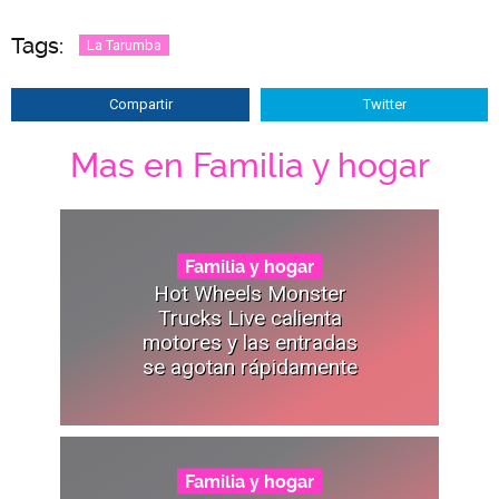
Tags:
La Tarumba
Compartir
Twitter
Mas en Familia y hogar
Familia y hogar
Hot Wheels Monster
Trucks Live calienta
motores y las entradas
se agotan rápidamente
Familia y hogar