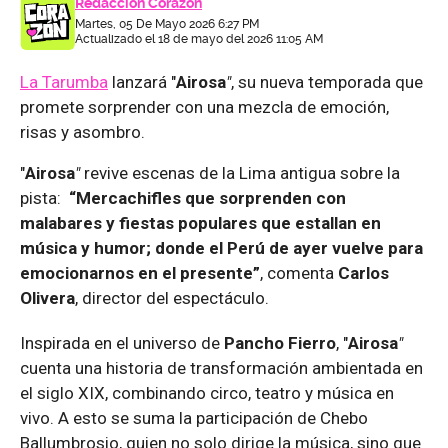
Redacción Corazón
Martes, 05 De Mayo 2026 6:27 PM
Actualizado el 18 de mayo del 2026 11:05 AM
La Tarumba
lanzará "
Airosa
"
, su nueva temporada que
promete sorprender con una mezcla de emoción,
risas y asombro.
"
Airosa
"
revive escenas de la Lima antigua sobre la
pista:
“Mercachifles que sorprenden con
malabares y fiestas populares que estallan en
música y humor; donde el Perú de ayer vuelve para
emocionarnos en el presente”
, comenta
Carlos
Olivera
, director del espectáculo.
Inspirada en el universo de
Pancho Fierro
, "
Airosa
"
cuenta una historia de transformación ambientada en
el siglo XIX, combinando circo, teatro y música en
vivo. A esto se suma la participación de Chebo
Ballumbrosio, quien no solo dirige la música, sino que