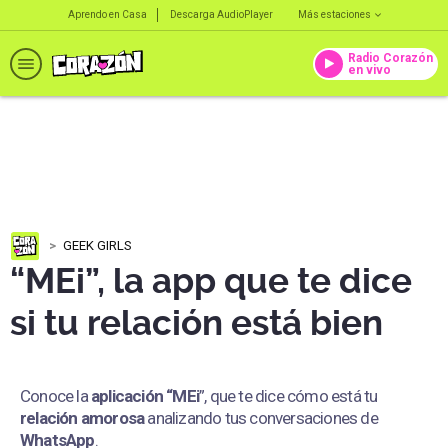
Aprendo en Casa
Descarga AudioPlayer
Más estaciones
Radio Corazón
en vivo
GEEK GIRLS
“MEi”, la app que te dice
si tu relación está bien
Conoce la
aplicación “MEi
”, que te dice cómo está tu
relación amorosa
analizando tus conversaciones de
WhatsApp
.