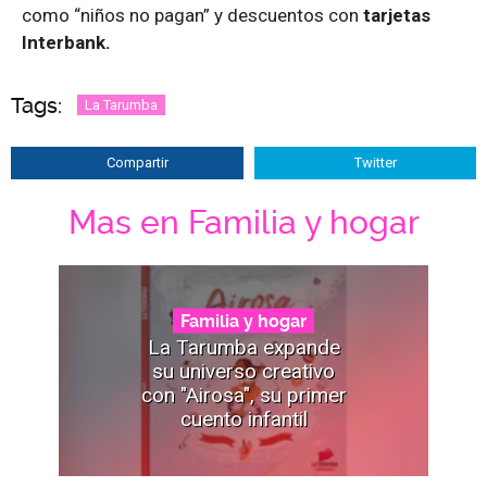
como “niños no pagan” y descuentos con
tarjetas
Interbank.
Tags:
La Tarumba
Compartir
Twitter
Mas en Familia y hogar
Familia y hogar
La Tarumba expande
su universo creativo
con "Airosa", su primer
cuento infantil