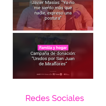
Javier Masías: “Yo no
me siento más que
nadie, expreso una
postura”
Familia y hogar
Campaña de donación:
“Unidos por San Juan
de Miraflores”
Redes Sociales