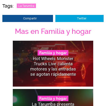
Tags:
La Tarumba
Compartir
Twitter
Mas en Familia y hogar
Familia y hogar
Hot Wheels Monster
Trucks Live calienta
motores y las entradas
se agotan rápidamente
Familia y hogar
La Tarumba presenta