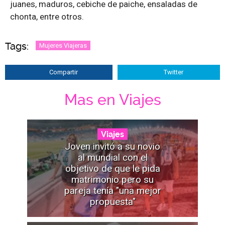
juanes, maduros, cebiche de paiche, ensaladas de
chonta, entre otros.
Tags:
Mujeres Viajeras
Compartir
Twitter
Mas en Viajes
Viajes
Joven invitó a su novio
al mundial con el
objetivo de que le pida
matrimonio pero su
pareja tenía "una mejor
propuesta"