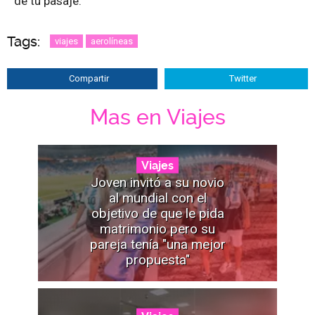
de tu pasaje.
Tags:
viajes
aerolíneas
Compartir
Twitter
Mas en Viajes
Viajes
Joven invitó a su novio
al mundial con el
objetivo de que le pida
matrimonio pero su
pareja tenía "una mejor
propuesta"