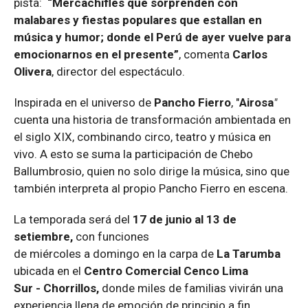
pista:
“Mercachifles que sorprenden con
malabares y fiestas populares que estallan en
música y humor; donde el Perú de ayer vuelve para
emocionarnos en el presente”
, comenta
Carlos
Olivera
, director del espectáculo.
Inspirada en el universo de
Pancho Fierro
, "
Airosa
"
cuenta una historia de transformación ambientada en
el siglo XIX, combinando circo, teatro y música en
vivo. A esto se suma la participación de Chebo
Ballumbrosio, quien no solo dirige la música, sino que
también interpreta al propio Pancho Fierro en escena.
La temporada
será
d
el
1
7
de
junio al 13 de
setiembre
,
con funciones
de
miércoles
a
domingo
en
la carpa de
La Tarumba
ubicada
en el
Centro
Comercial Cenco Lima
Sur
-
Chorrillos
,
d
onde miles de familias vivirán una
experiencia llena de emoción de principio a fin.