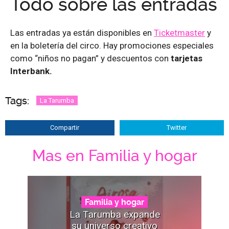
Todo sobre las entradas
Las entradas ya están disponibles en
Ticketmaster
y
en la boletería del circo. Hay promociones especiales
como “niños no pagan” y descuentos con
tarjetas
Interbank.
Tags:
La Tarumba
Compartir
Twitter
Mas en Familia y hogar
Familia y hogar
La Tarumba expande
su universo creativo