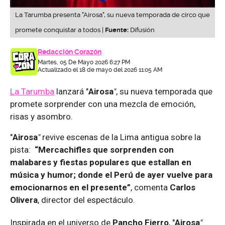
La Tarumba presenta "Airosa", su nueva temporada de circo que
promete conquistar a todos |
Fuente:
Difusión
Redacción Corazón
Martes, 05 De Mayo 2026 6:27 PM
Actualizado el 18 de mayo del 2026 11:05 AM
La Tarumba
lanzará "
Airosa
"
, su nueva temporada que
promete sorprender con una mezcla de emoción,
risas y asombro.
"
Airosa
"
revive escenas de la Lima antigua sobre la
pista:
“Mercachifles que sorprenden con
malabares y fiestas populares que estallan en
música y humor; donde el Perú de ayer vuelve para
emocionarnos en el presente”
, comenta
Carlos
Olivera
, director del espectáculo.
Inspirada en el universo de
Pancho Fierro
, "
Airosa
"