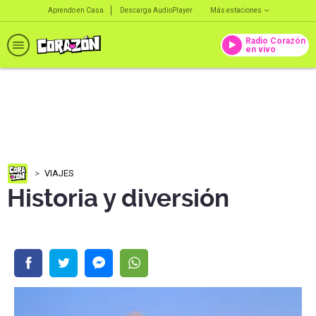
Aprendo en Casa
Descarga AudioPlayer
Más estaciones
Radio Corazón
en vivo
VIAJES
Historia y diversión