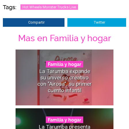
Tags:
Hot Wheels Monster Trucks Live
Compartir
Twitter
Mas en Familia y hogar
Familia y hogar
La Tarumba expande
su universo creativo
con "Airosa", su primer
cuento infantil
Familia y hogar
La Tarumba presenta