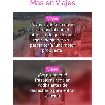
Mas en Viajes
Viajes
Joven invitó a su novio
al mundial con el
objetivo de que le pida
matrimonio pero su
pareja tenía "una mejor
propuesta"
Viajes
¡Sorprendente!
Pasajeras regalan
vodka antes de
desecharlo para entrar
al avión