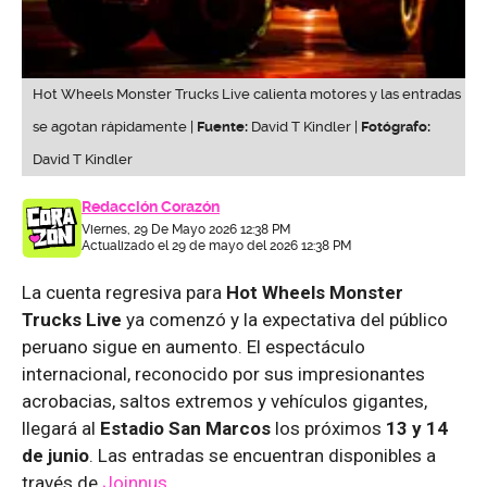
Hot Wheels Monster Trucks Live calienta motores y las entradas
se agotan rápidamente |
Fuente:
David T Kindler |
Fotógrafo:
David T Kindler
Redacción Corazón
Viernes, 29 De Mayo 2026 12:38 PM
Actualizado el 29 de mayo del 2026 12:38 PM
La cuenta regresiva para
Hot Wheels Monster
Trucks Live
ya comenzó y la expectativa del público
peruano sigue en aumento. El espectáculo
internacional, reconocido por sus impresionantes
acrobacias, saltos extremos y vehículos gigantes,
llegará al
Estadio San Marcos
los próximos
13 y 14
de junio
. Las entradas se encuentran disponibles a
través de
Joinnus.