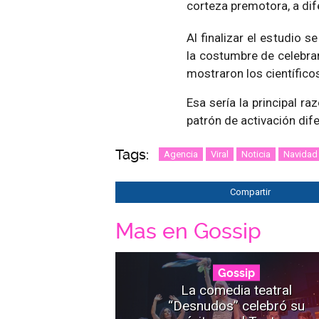
corteza premotora, a di
Al finalizar el estudio
la costumbre de celebra
mostraron los científico
Esa sería la principal r
patrón de activación dif
Tags:
Agencia
Viral
Noticia
Navidad
Compartir
Mas en Gossip
Gossip
La comedia teatral
“Desnudos” celebró su