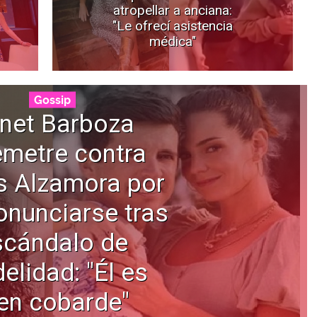
atropellar a anciana:
"Le ofrecí asistencia
médica"
Gossip
net Barboza
emetre contra
s Alzamora por
onunciarse tras
scándalo de
delidad: "Él es
en cobarde"