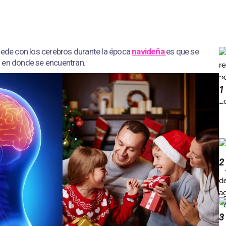
cede con los cerebros durante la época
navideña
es que se
 en donde se encuentran.
1
2
3