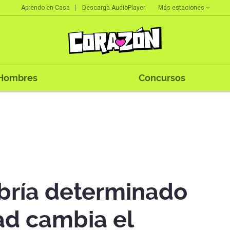
Más estaciones
Aprendo en Casa
Descarga AudioPlayer
Hombres
Concursos
abría determinado
ad cambia el