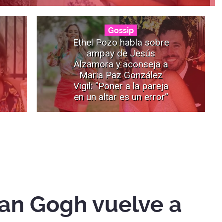
Gossip
Ethel Pozo habla sobre
ampay de Jesús
Alzamora y aconseja a
Maria Paz González
Vigil: "Poner a la pareja
en un altar es un error”
Van Gogh vuelve a