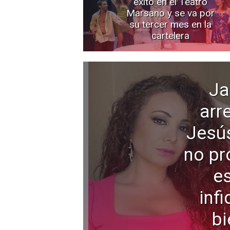
éxito en el Teatro
Marsano y se va por
su tercer mes en la
cartelera
Ja
arr
Jesú
no pr
e
infi
bi