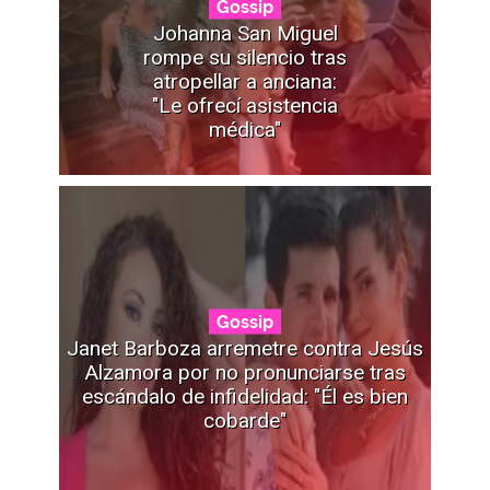
Gossip
Johanna San Miguel
rompe su silencio tras
atropellar a anciana:
"Le ofrecí asistencia
médica"
Gossip
Janet Barboza arremetre contra Jesús
Alzamora por no pronunciarse tras
escándalo de infidelidad: "Él es bien
cobarde"