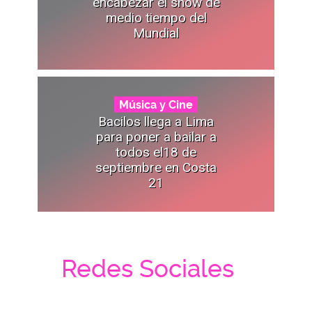
encabezar el show de
medio tiempo del
Mundial
Música y Cine
Bacilos llega a Lima
para poner a bailar a
todos el18 de
septiembre en Costa
21
Redes Sociales