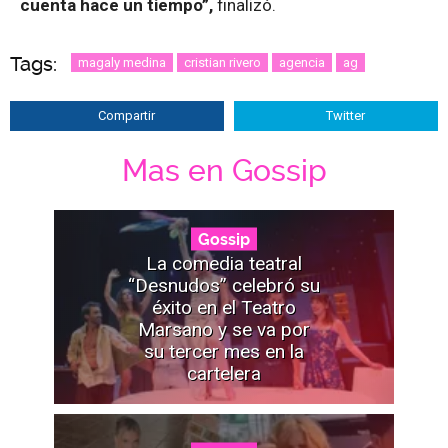
cuenta hace un tiempo”,
finalizó.
Tags:
magaly medina
cristian rivero
agencia
ag
Compartir
Twitter
Mas en Gossip
Gossip
La comedia teatral
“Desnudos” celebró su
éxito en el Teatro
Marsano y se va por
su tercer mes en la
cartelera