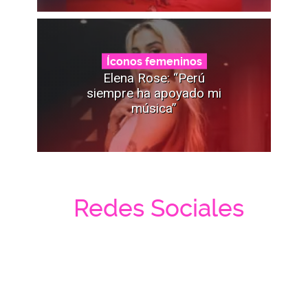
Íconos femeninos
Elena Rose: “Perú
siempre ha apoyado mi
música”
Redes Sociales