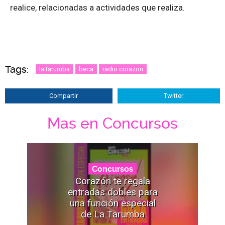
realice, relacionadas a actividades que realiza.
Tags:
la tarumba
beca
radio corazon
Compartir
Twitter
Mas en Concursos
Concursos
Corazón te regala
entradas dobles para
una función especial
de La Tarumba