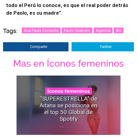
todo el Perú lo conoce, es que el real poder detrás
de Paolo, es su madre”.
Tags:
Ana Paula Consorte
Paolo Guerrero
Agencia
AG
Compartir
Twitter
Mas en Íconos femeninos
Íconos femeninos
“SUPERESTRELLA" de
Aitana se posiciona en
el top 50 Global de
Spotify