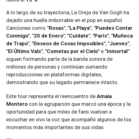
A lo largo de su trayectoria, La Oreja de Van Gogh ha
dejado una huella imborrable en el pop en español.
Canciones como
"Rosas"
,
"La Playa"
,
"Puedes Contar
Conmigo"
,
"20 de Enero"
,
"Cuídate"
,
"París"
,
"Muñeca
de Trapo"
,
"Deseos de Cosas Imposibles"
,
"Jueves"
,
"El Último Vals"
,
"Cometas por el Cielo"
e
"Inmortal"
siguen formando parte de la banda sonora de
millones de personas y continúan sumando
reproducciones en plataformas digitales,
demostrando que su legado permanece intacto.
Este tour representa el reencuentro de
Amaia
Montero
con la agrupación que marcó una época y la
oportunidad para que miles de fans vuelvan a
escuchar en vivo la voz que acompañó algunos de los
momentos más importantes de sus vidas.