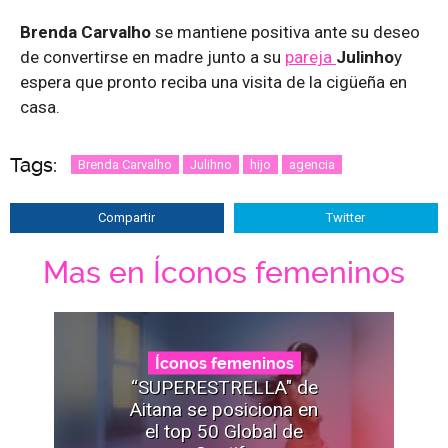
Brenda Carvalho
se mantiene positiva ante su deseo
de convertirse en madre junto a su
pareja
Julinho
y
espera que pronto reciba una visita de la cigüeña en
casa.
Tags:
Brenda Carvalho
Julihno
hijo
agencia
Compartir
Twitter
Mas en Íconos femeninos
Íconos femeninos
“SUPERESTRELLA" de
Aitana se posiciona en
el top 50 Global de