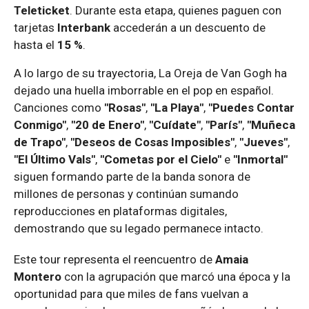
Teleticket
. Durante esta etapa, quienes paguen con
tarjetas
Interbank
accederán a un descuento de
hasta el
15 %
.
A lo largo de su trayectoria, La Oreja de Van Gogh ha
dejado una huella imborrable en el pop en español.
Canciones como
"Rosas"
,
"La Playa"
,
"Puedes Contar
Conmigo"
,
"20 de Enero"
,
"Cuídate"
,
"París"
,
"Muñeca
de Trapo"
,
"Deseos de Cosas Imposibles"
,
"Jueves"
,
"El Último Vals"
,
"Cometas por el Cielo"
e
"Inmortal"
siguen formando parte de la banda sonora de
millones de personas y continúan sumando
reproducciones en plataformas digitales,
demostrando que su legado permanece intacto.
Este tour representa el reencuentro de
Amaia
Montero
con la agrupación que marcó una época y la
oportunidad para que miles de fans vuelvan a