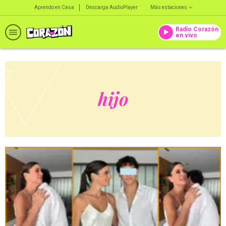
Aprendo en Casa
Descarga AudioPlayer
Más estaciones
Radio Corazón
en vivo
hijo