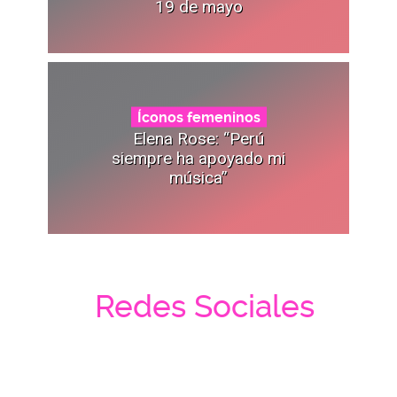
19 de mayo
Íconos femeninos
Elena Rose: “Perú
siempre ha apoyado mi
música”
Redes Sociales