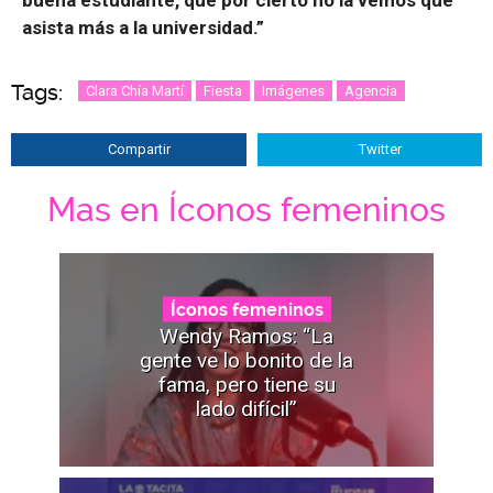
buena estudiante, que por cierto no la vemos que
asista más a la universidad.”
Tags:
Clara Chía Martí
Fiesta
Imágenes
Agencia
Compartir
Twitter
Mas en Íconos femeninos
Íconos femeninos
Wendy Ramos: “La
gente ve lo bonito de la
fama, pero tiene su
lado difícil”