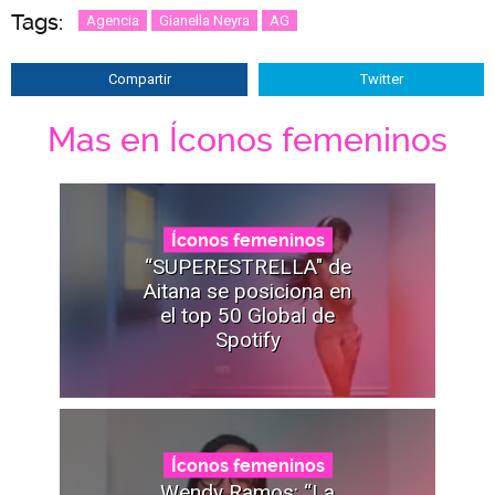
Tags:
Agencia
Gianella Neyra
AG
Compartir
Twitter
Mas en Íconos femeninos
Íconos femeninos
“SUPERESTRELLA" de
Aitana se posiciona en
el top 50 Global de
Spotify
Íconos femeninos
Wendy Ramos: “La