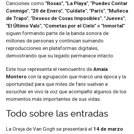
Canciones como
"Rosas"
,
"La Playa"
,
"Puedes Contar
Conmigo"
,
"20 de Enero"
,
"Cuídate"
,
"París"
,
"Muñeca
de Trapo"
,
"Deseos de Cosas Imposibles"
,
"Jueves"
,
"El Último Vals"
,
"Cometas por el Cielo"
e
"Inmortal"
siguen formando parte de la banda sonora de
millones de personas y continúan sumando
reproducciones en plataformas digitales,
demostrando que su legado permanece intacto.
Este tour representa el reencuentro de
Amaia
Montero
con la agrupación que marcó una época y la
oportunidad para que miles de fans vuelvan a
escuchar en vivo la voz que acompañó algunos de los
momentos más importantes de sus vidas.
Todo sobre las entradas
La Oreja de Van Gogh se presentará el
14 de marzo