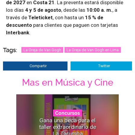
de 2027
en
Costa 21
. La preventa estará disponible
los días
4 y 5 de agosto
, desde las
10:00 a. m.
, a
través de
Teleticket
, con hasta un
15 % de
descuento
para clientes que paguen con tarjetas
Interbank
.
Tags:
La Oreja de Van Gogh
La Oreja de Van Gogh en Lima
Compartir
Twitter
Mas en Música y Cine
Concursos
Gana una beca para el
taller extraordinario de
La Tarumba