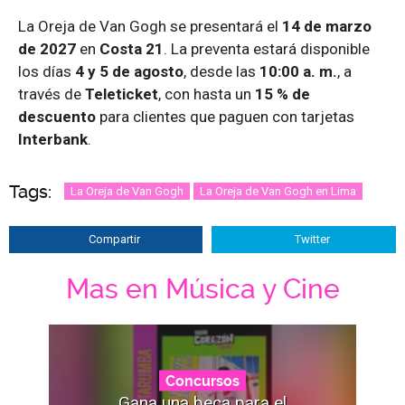
La Oreja de Van Gogh se presentará el
14 de marzo
de 2027
en
Costa 21
. La preventa estará disponible
los días
4 y 5 de agosto
, desde las
10:00 a. m.
, a
través de
Teleticket
, con hasta un
15 % de
descuento
para clientes que paguen con tarjetas
Interbank
.
Tags:
La Oreja de Van Gogh
La Oreja de Van Gogh en Lima
Compartir
Twitter
Mas en Música y Cine
Concursos
Gana una beca para el