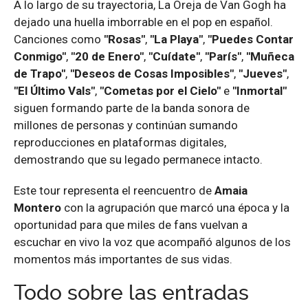
A lo largo de su trayectoria, La Oreja de Van Gogh ha
dejado una huella imborrable en el pop en español.
Canciones como
"Rosas"
,
"La Playa"
,
"Puedes Contar
Conmigo"
,
"20 de Enero"
,
"Cuídate"
,
"París"
,
"Muñeca
de Trapo"
,
"Deseos de Cosas Imposibles"
,
"Jueves"
,
"El Último Vals"
,
"Cometas por el Cielo"
e
"Inmortal"
siguen formando parte de la banda sonora de
millones de personas y continúan sumando
reproducciones en plataformas digitales,
demostrando que su legado permanece intacto.
Este tour representa el reencuentro de
Amaia
Montero
con la agrupación que marcó una época y la
oportunidad para que miles de fans vuelvan a
escuchar en vivo la voz que acompañó algunos de los
momentos más importantes de sus vidas.
Todo sobre las entradas