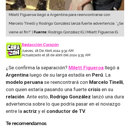
Milett Figueroa llegó a Argentina para reencontrarse con
Marcelo Tinelli y Rodrigo González lanza fuerte advertencia: “¿Se
viene el fin?” |
Fuente:
Rodrigo González IG | Milett Figueroa IG
Redacción Corazón
Jueves, 18 De Abril 2024 9:32 AM
Actualizado el 18 de abril del 2024 9:35 AM
¿Se confirma la separación?
Milett Figueroa
llegó a
Argentina
luego de su larga estadía en
Perú
. La
modelo peruana
se reencontrará con
Marcelo Tinelli
,
con quien estaría pasando una fuerte
crisis
en su
relación
. Ante esto,
Rodrigo González
lanzó una dura
advertencia sobre lo que podría pasar en el noviazgo
entre la
actriz
y el
conductor de TV
.
Te recomendamos