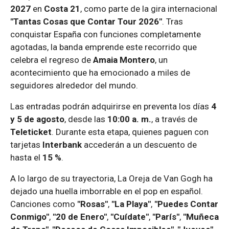
2027
en
Costa 21
, como parte de la gira internacional
"Tantas Cosas que Contar Tour 2026"
. Tras
conquistar España con funciones completamente
agotadas, la banda emprende este recorrido que
celebra el regreso de
Amaia Montero
, un
acontecimiento que ha emocionado a miles de
seguidores alrededor del mundo.
Las entradas podrán adquirirse en preventa los días
4
y 5 de agosto
, desde las
10:00 a. m.
, a través de
Teleticket
. Durante esta etapa, quienes paguen con
tarjetas
Interbank
accederán a un descuento de
hasta el
15 %
.
A lo largo de su trayectoria, La Oreja de Van Gogh ha
dejado una huella imborrable en el pop en español.
Canciones como
"Rosas"
,
"La Playa"
,
"Puedes Contar
Conmigo"
,
"20 de Enero"
,
"Cuídate"
,
"París"
,
"Muñeca