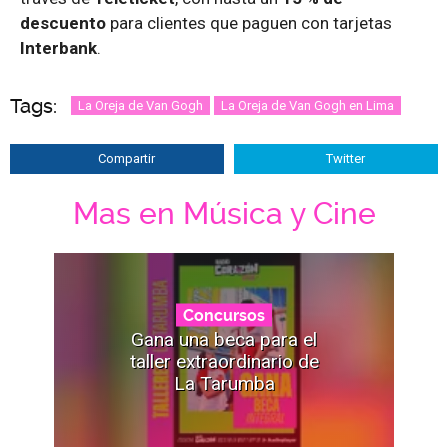
descuento
para clientes que paguen con tarjetas
Interbank
.
Tags:
La Oreja de Van Gogh
La Oreja de Van Gogh en Lima
Compartir
Twitter
Mas en Música y Cine
Concursos
Gana una beca para el
taller extraordinario de
La Tarumba