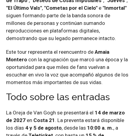
de Trapo"
,
"Deseos de Cosas Imposibles"
,
"Jueves"
,
"El Último Vals"
,
"Cometas por el Cielo"
e
"Inmortal"
siguen formando parte de la banda sonora de
millones de personas y continúan sumando
reproducciones en plataformas digitales,
demostrando que su legado permanece intacto.
Este tour representa el reencuentro de
Amaia
Montero
con la agrupación que marcó una época y la
oportunidad para que miles de fans vuelvan a
escuchar en vivo la voz que acompañó algunos de los
momentos más importantes de sus vidas.
Todo sobre las entradas
La Oreja de Van Gogh se presentará el
14 de marzo
de 2027
en
Costa 21
. La preventa estará disponible
los días
4 y 5 de agosto
, desde las
10:00 a. m.
, a
través de
Teleticket
, con hasta un
15 % de