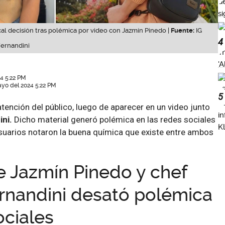
cal decisión tras polémica por video con Jazmín Pinedo |
Fuente:
IG
4
Fernandini
4 5:22 PM
ayo del 2024 5:22 PM
5
atención del público, luego de aparecer en un video junto
ini.
Dicho material generó polémica en las redes sociales
suarios notaron la buena química que existe entre ambos
e Jazmín Pinedo y chef
rnandini desató polémica
ociales