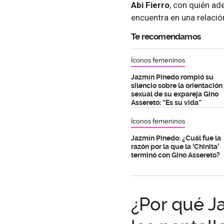
Abi Fierro
, con quién ad
encuentra en una relació
Te recomendamos
Íconos femeninos
Jazmín Pinedo rompió su
silencio sobre la orientación
sexual de su expareja Gino
Assereto: “Es su vida”
Íconos femeninos
Jazmín Pinedo: ¿Cuál fue la
razón por la que la ‘Chinita’
terminó con Gino Assereto?
¿Por qué J