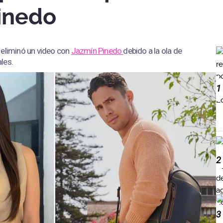
inedo
eliminó un video con
Jazmín Pinedo
debido a la ola de
les.
1
2
3