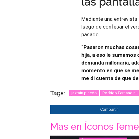
las pantall
Mediante una entrevista c
luego de confesar el ver
pasado.
“Pasaron muchas cosas. 
hija, a eso le sumamos
demanda millonaria, ade
momento en que se me m
me di cuenta de que de
Tags:
jazmin pinedo
Rodrigo Fernandini
Compartir
Mas en Íconos feme