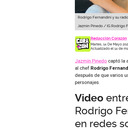
Rodrigo Fernandini y su radi
Jazmin Pinedo / IG Rodrigo 
Redacción Corazón
Martes, 14 De Mayo 202
Actualizado el 14 de m
Jazmín Pinedo
captó la 
al chef
Rodrigo Fernand
después de que varios u
personajes.
Video
entr
Rodrigo Fe
en redes s