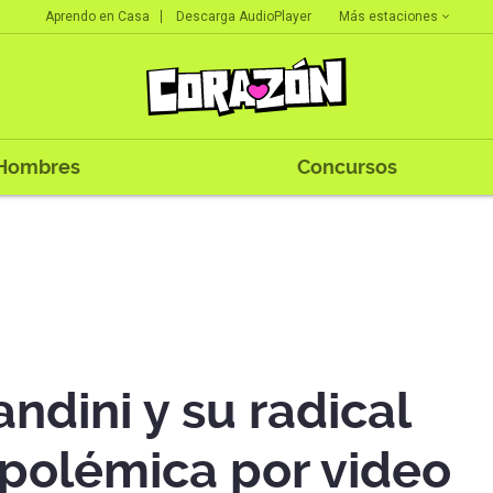
Más estaciones
Aprendo en Casa
Descarga AudioPlayer
Hombres
Concursos
ndini y su radical
 polémica por video