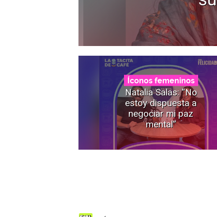
Íconos femeninos
Natalia Salas: “No
estoy dispuesta a
negociar mi paz
mental”