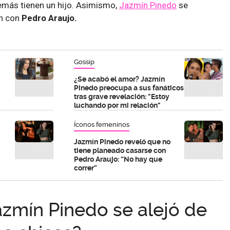
emás tienen un hijo. Asimismo,
Jazmín Pinedo
se
n con
Pedro Araujo.
Gossip
¿Se acabó el amor? Jazmín
Pinedo preocupa a sus fanáticos
tras grave revelación: "Estoy
luchando por mi relación"
Íconos femeninos
Jazmín Pinedo reveló que no
tiene planeado casarse con
Pedro Araujo: “No hay que
correr”
azmín Pinedo se alejó de