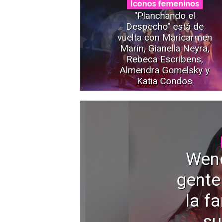
Íconos femeninos
"Planchando el
Despecho" está de
vuelta con Maricarmen
Marín, Gianella Neyra,
Rebeca Escribens,
Almendra Gomelsky y
Katia Condos
Wen
gente
la f
su