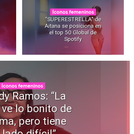
Íconos femeninos
“SUPERESTRELLA" de
Aitana se posiciona en
el top 50 Global de
Spotify
Íconos femeninos
dy Ramos: “La
 ve lo bonito de
ama, pero tiene
 lado difícil”