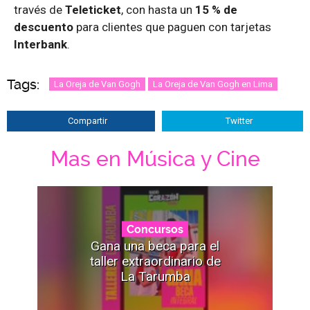
través de
Teleticket
, con hasta un
15 % de
descuento
para clientes que paguen con tarjetas
Interbank
.
Tags:
La Oreja de Van Gogh
La Oreja de Van Gogh en Lima
Compartir
Twitter
Mas en Música y Cine
Concursos
Gana una beca para el
taller extraordinario de
La Tarumba