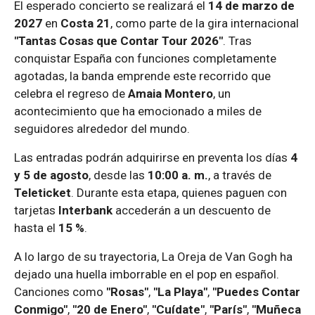
El esperado concierto se realizará el
14 de marzo de
2027
en
Costa 21
, como parte de la gira internacional
"Tantas Cosas que Contar Tour 2026"
. Tras
conquistar España con funciones completamente
agotadas, la banda emprende este recorrido que
celebra el regreso de
Amaia Montero
, un
acontecimiento que ha emocionado a miles de
seguidores alrededor del mundo.
Las entradas podrán adquirirse en preventa los días
4
y 5 de agosto
, desde las
10:00 a. m.
, a través de
Teleticket
. Durante esta etapa, quienes paguen con
tarjetas
Interbank
accederán a un descuento de
hasta el
15 %
.
A lo largo de su trayectoria, La Oreja de Van Gogh ha
dejado una huella imborrable en el pop en español.
Canciones como
"Rosas"
,
"La Playa"
,
"Puedes Contar
Conmigo"
,
"20 de Enero"
,
"Cuídate"
,
"París"
,
"Muñeca