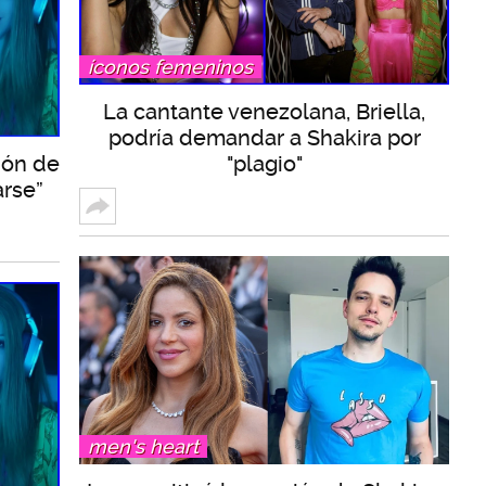
íconos femeninos
La cantante venezolana, Briella,
podría demandar a Shakira por
ión de
"plagio"
arse”
men's heart