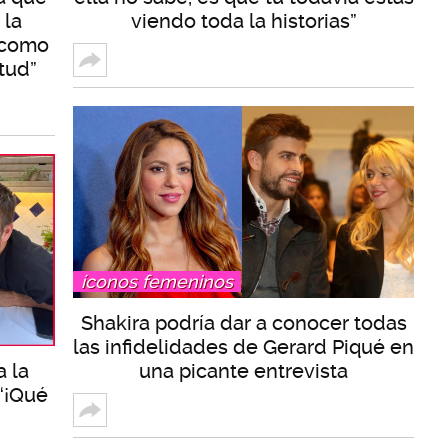
 la
viendo toda la historias”
a como
tud”
íconos femeninos
Shakira podría dar a conocer todas
las infidelidades de Gerard Piqué en
a la
una picante entrevista
“¡Qué