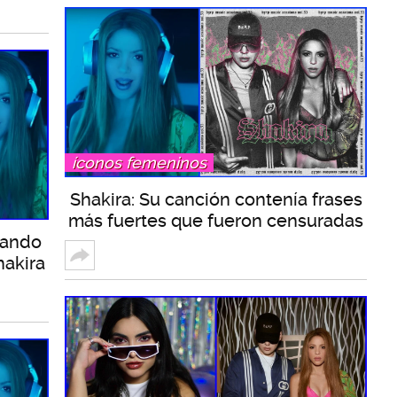
íconos femeninos
Shakira: Su canción contenía frases
más fuertes que fueron censuradas
uando
hakira