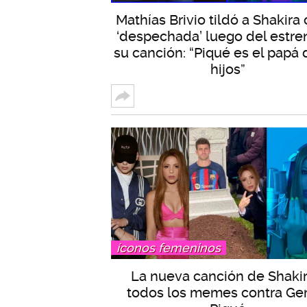
Mathías Brivio tildó a Shakir
‘despechada’ luego del estre
su canción: “Piqué es el papá 
hijos”
íconos femeninos
La nueva canción de Shakir
todos los memes contra Ge