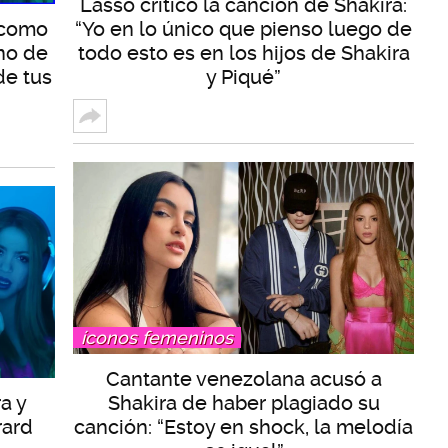
Lasso criticó la canción de Shakira:
a como
“Yo en lo único que pienso luego de
no de
todo esto es en los hijos de Shakira
de tus
y Piqué”
íconos femeninos
Cantante venezolana acusó a
a y
Shakira de haber plagiado su
rard
canción: “Estoy en shock, la melodía