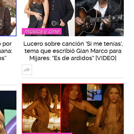
música y cine
o por
Lucero sobre canción 'Si me tenías',
uana:
tema que escribió Gian Marco para
os”
Mijares: "Es de ardidos" [VIDEO]