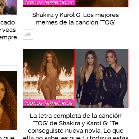
íconos femeninos
Shakira y Karol G: Los mejores
icado
memes de la canción 'TQG'
e veas
iempre
íconos femeninos
La letra completa de la canción
‘TQG’ de Shakira y Karol G: "Te
conseguiste nueva novia. Lo que
a que
ella no sabe, es que tú todavía estás