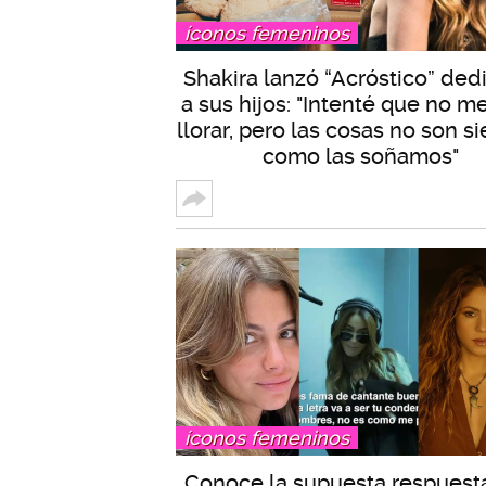
íconos femeninos
Shakira lanzó “Acróstico” ded
a sus hijos: "Intenté que no m
llorar, pero las cosas no son s
como las soñamos"
íconos femeninos
Conoce la supuesta respuest