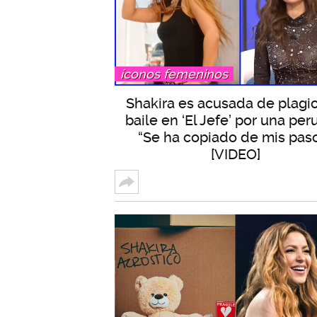
íconos femeninos
Shakira es acusada de plagi
baile en ‘El Jefe’ por una per
“Se ha copiado de mis pas
[VIDEO]