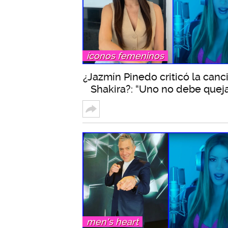
íconos femeninos
¿Jazmín Pinedo criticó la canc
Shakira?: “Uno no debe quej
men's heart