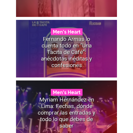
Men's Heart
Fernando Armas lo
cuenta todo en “Una
Tacita de Café”:
anécdotas inéditas y
confesiones
Men's Heart
Myriam Hernández en
Lima: Fechas, dónde
comprar las entradas y
todo lo que debes de
saber