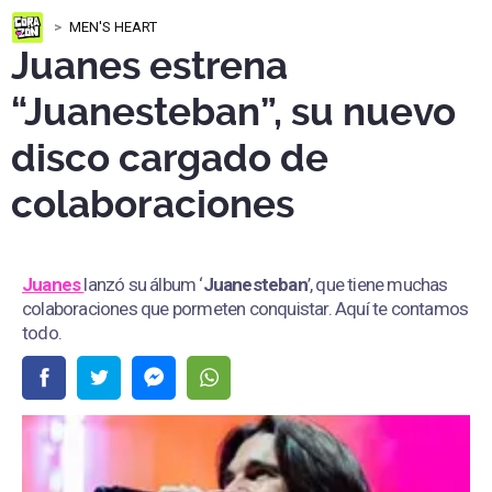
MEN'S HEART
Juanes estrena
“Juanesteban”, su nuevo
disco cargado de
colaboraciones
Juanes
lanzó su álbum ‘
Juanesteban
’, que tiene muchas
colaboraciones que pormeten conquistar. Aquí te contamos
todo.