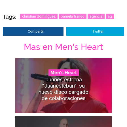
Tags:
christian domínguez
pamela franco
agencia
ag
Compartir
Twitter
Mas en Men's Heart
Men's Heart
Juanes estrena
“Juanesteban”, su
nuevo disco cargado
de colaboraciones