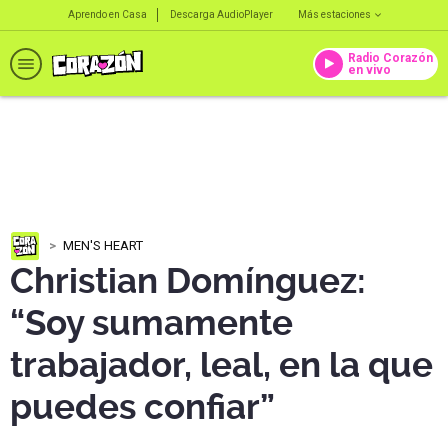
Aprendo en Casa
Descarga AudioPlayer
Más estaciones
Radio Corazón
en vivo
MEN'S HEART
Christian Domínguez:
“Soy sumamente
trabajador, leal, en la que
puedes confiar”