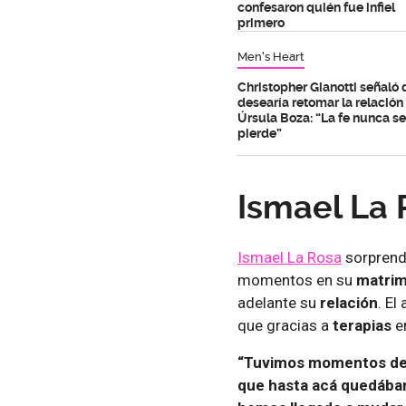
confesaron quién fue infiel
primero
Men's Heart
Christopher Gianotti señaló
desearía retomar la relación
Úrsula Boza: “La fe nunca se
pierde”
Ismael La 
Ismael La Rosa
sorprendi
momentos en su
matrim
adelante su
relación
. E
que gracias a
terapias
e
“Tuvimos momentos de 
que hasta acá quedábam