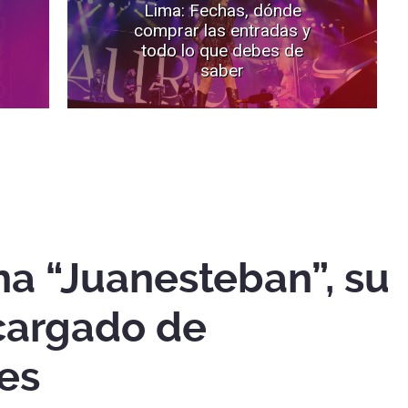
Lima: Fechas, dónde
comprar las entradas y
todo lo que debes de
saber
na “Juanesteban”, su
cargado de
es