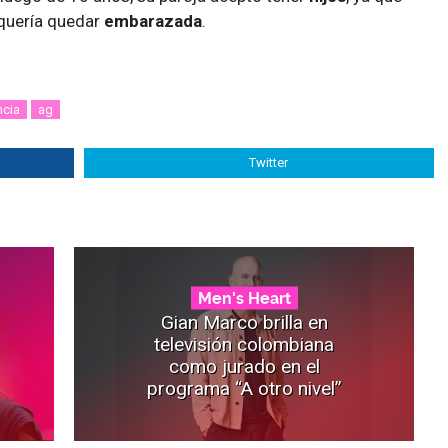
 quería quedar
embarazada
.
ncia
ag
Twitter
Men's Heart
Gian Marco brilla en
televisión colombiana
como jurado en el
programa “A otro nivel”