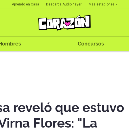
Más estaciones
Aprendo en Casa
Descarga AudioPlayer
Hombres
Concursos
sa reveló que estuvo
irna Flores: "La