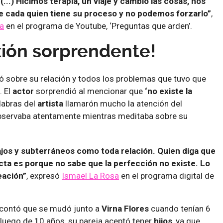
...) Hicimos terapia, un viaje y cambió las cosas, nos
 cada quien tiene su proceso y no podemos forzarlo”
,
a
en el programa de Youtube, ‘Preguntas que arden’.
xión sorprendente!
ó sobre su relación y todos los problemas que tuvo que
. El
actor
sorprendió al mencionar que
‘no existe la
alabras del
artista
llamarón mucho la atención del
 observaba atentamente mientras meditaba sobre su
ajos y subterráneos como toda relación. Quien diga que
cta es porque no sabe que la perfección no existe. Lo
eación”
, expresó
Ismael La Rosa
en el programa digital de
contó que se mudó junto a
Virna Flores
cuando tenían 6
luego de 10 años, su pareja aceptó tener
hijos
, ya que