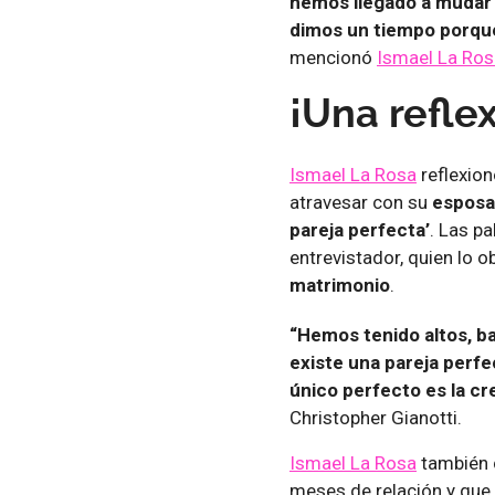
hemos llegado a mudar (
dimos un tiempo porque
mencionó
Ismael La Ros
¡Una refle
Ismael La Rosa
reflexion
atravesar con su
esposa
pareja perfecta’
. Las p
entrevistador, quien lo
matrimonio
.
“Hemos tenido altos, b
existe una pareja perfe
único perfecto es la cr
Christopher Gianotti.
Ismael La Rosa
también 
meses de relación y que 