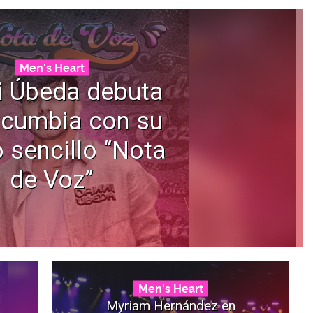
Men's Heart
i Úbeda debuta
 cumbia con su
 sencillo “Nota
de Voz”
Men's Heart
Myriam Hernández en