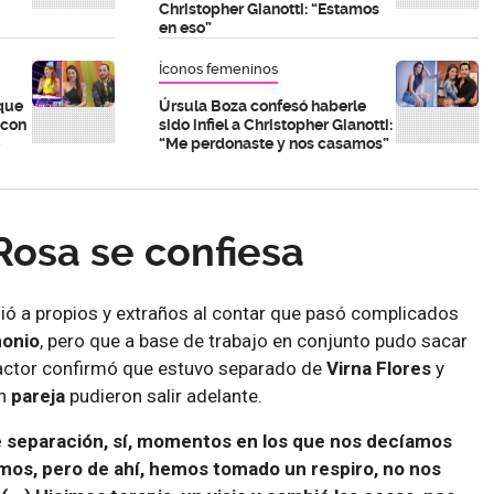
Christopher Gianotti: “Estamos
en eso”
Íconos femeninos
 que
Úrsula Boza confesó haberle
 con
sido infiel a Christopher Gianotti:
“Me perdonaste y nos casamos”
Rosa se confiesa
ó a propios y extraños al contar que pasó complicados
onio
, pero que a base de trabajo en conjunto pudo sacar
l actor confirmó que estuvo separado de
Virna Flores
y
n
pareja
pudieron salir adelante.
separación, sí, momentos en los que nos decíamos
os, pero de ahí, hemos tomado un respiro, no nos