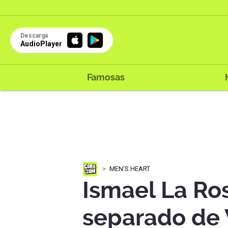
Descarga
AudioPlayer
Famosas
MEN'S HEART
Ismael La Ro
separado de V