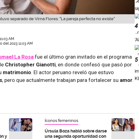
tuvo separado de Virna Flores: "La pareja perfecta no existe"
4
 11:03 AM
io del 2023 11:03 AM
smael La Rosa
fue el último gran invitado en el programa
5
de
Christopher Gianotti
, en donde confesó que pasó por
su
matrimonio
. El actor peruano reveló que estuvo
s
, pero que actualmente trabajan para fortalecer su
amor
.
Íconos femeninos
Úrsula Boza habló sobre darse
ón y
una segunda oportunidad con