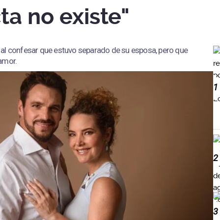
ta no existe"
al confesar que estuvo separado de su esposa, pero que
amor.
1
2
3