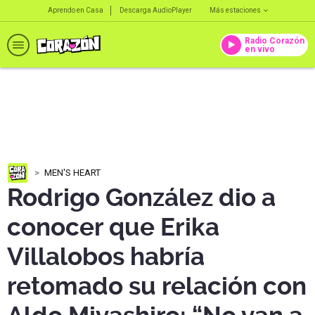
Aprendo en Casa
Descarga AudioPlayer
Más estaciones
Radio Corazón
en vivo
MEN'S HEART
Rodrigo González dio a
conocer que Erika
Villalobos habría
retomado su relación con