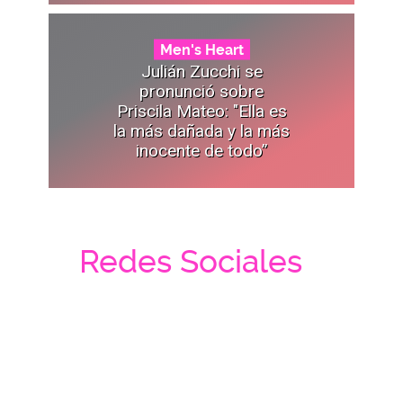
Men's Heart
Julián Zucchi se
pronunció sobre
Priscila Mateo: "Ella es
la más dañada y la más
inocente de todo”
Redes Sociales