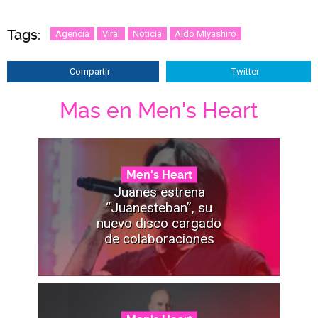
Tags:
Agencia
Viral
Noticia
Aldo MIyashiro
Compartir
Twitter
Mas en Men's Heart
Men's Heart
Juanes estrena
“Juanesteban”, su
nuevo disco cargado
de colaboraciones