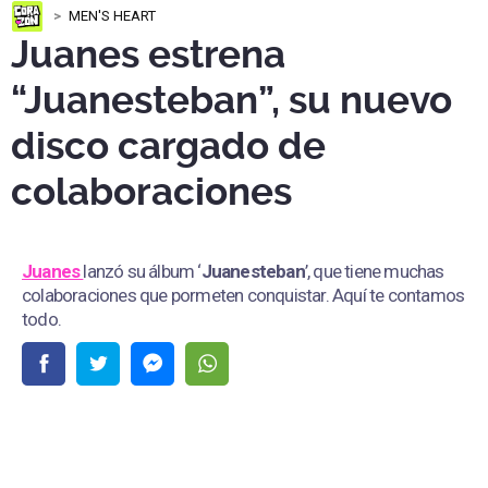
MEN'S HEART
Juanes estrena
“Juanesteban”, su nuevo
disco cargado de
colaboraciones
Juanes
lanzó su álbum ‘
Juanesteban
’, que tiene muchas
colaboraciones que pormeten conquistar. Aquí te contamos
todo.