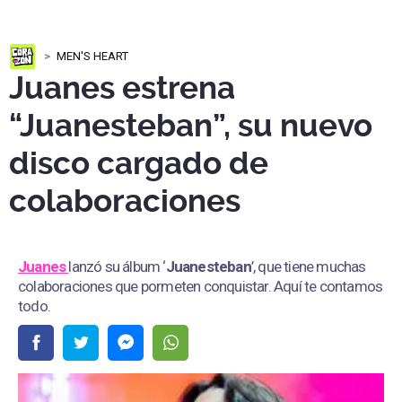
MEN'S HEART
Juanes estrena
“Juanesteban”, su nuevo
disco cargado de
colaboraciones
Juanes
lanzó su álbum ‘
Juanesteban
’, que tiene muchas
colaboraciones que pormeten conquistar. Aquí te contamos
todo.