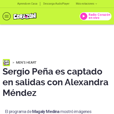
Aprendo en Casa
Descarga AudioPlayer
Más estaciones
Radio Corazón
en vivo
MEN'S HEART
Sergio Peña es captado
en salidas con Alexandra
Méndez
El programa de
Magaly Medina
mostró imágenes