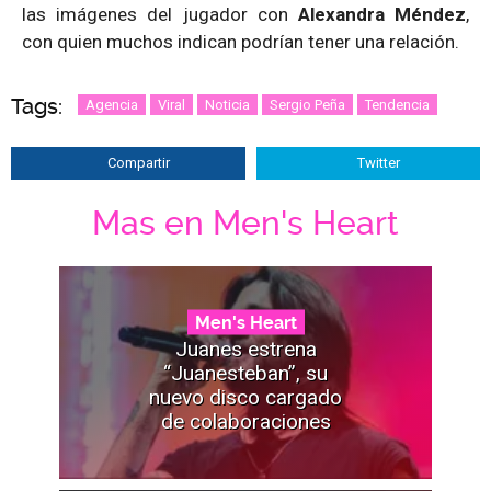
las imágenes del jugador con
Alexandra Méndez
,
con quien muchos indican podrían tener una relación.
Tags:
Agencia
Viral
Noticia
Sergio Peña
Tendencia
Compartir
Twitter
Mas en Men's Heart
Men's Heart
Juanes estrena
“Juanesteban”, su
nuevo disco cargado
de colaboraciones