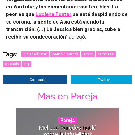
en YouTube y los comentarios son terribles. Lo
peor es que
Luciana Fuster
se está despidiendo de
su corona, la gente de Asia está viendo la
transmisión. (...) La Jessica bien gracias, sube a
recibir su condecoración"
agregó.
Tags:
luciana fuster
patricio parodi
amor
famosas
agencia
ag
Compartir
Twitter
Mas en Pareja
Pareja
Melissa Paredes habló
sobre la infidelidad: