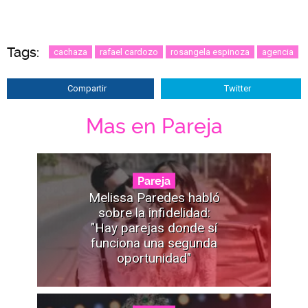
Tags:
cachaza
rafael cardozo
rosangela espinoza
agencia
Compartir
Twitter
Mas en Pareja
Pareja
Melissa Paredes habló
sobre la infidelidad:
"Hay parejas donde sí
funciona una segunda
oportunidad"