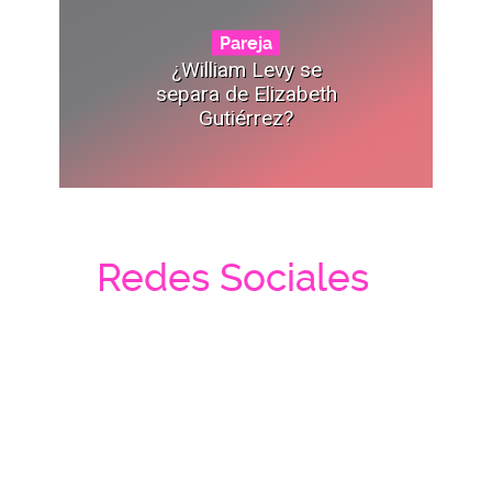
Pareja
¿William Levy se
separa de Elizabeth
Gutiérrez?
Redes Sociales