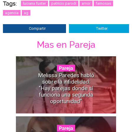
Tags:
luciana fuster
patricio parodi
amor
famosas
agencia
ag
Compartir
Twitter
Mas en Pareja
Pareja
Melissa Paredes habló
sobre la infidelidad:
"Hay parejas donde sí
funciona una segunda
oportunidad"
Pareja