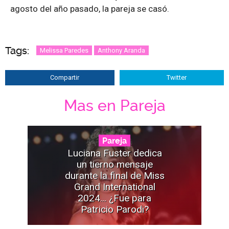
agosto del año pasado, la pareja se casó.
Tags:
Melissa Paredes
Anthony Aranda
Compartir
Twitter
Mas en Pareja
Pareja
Luciana Fuster dedica
un tierno mensaje
durante la final de Miss
Grand International
2024... ¿Fue para
Patricio Parodi?