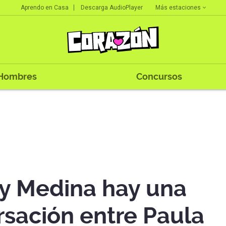
Más estaciones
Aprendo en Casa
Descarga AudioPlayer
Hombres
Concursos
y Medina hay una
rsación entre Paula