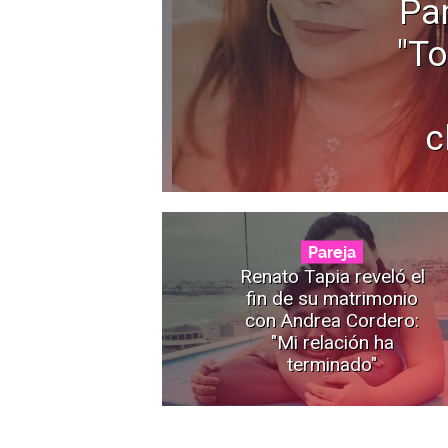
Pa
"To
c
Pareja
Renato Tapia reveló el
fin de su matrimonio
con Andrea Cordero:
"Mi relación ha
terminado"