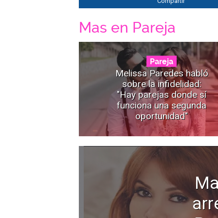
Compartir
Mas en Pareja
Pareja
Melissa Paredes habló
sobre la infidelidad:
"Hay parejas donde sí
funciona una segunda
oportunidad"
Ma
arr