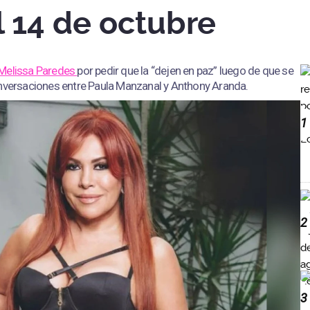
l 14 de octubre
Melissa Paredes
por pedir que la “dejen en paz” luego de que se
onversaciones entre Paula Manzanal y Anthony Aranda.
1
2
3