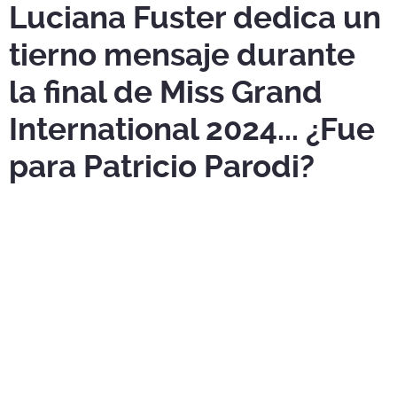
Luciana Fuster dedica un
tierno mensaje durante
la final de Miss Grand
International 2024... ¿Fue
para Patricio Parodi?
En un emotivo momento,
Luciana Fuster
aprovechó su
presencia en el evento para dedicar un mensaje lleno de
cariño ¿fue para
Patricio Parodi
?.