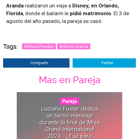
Aranda
realizaron un viaje a
Disney, en Orlando,
Florida
, donde el bailarín le
pidió matrimonio
. El 3 de
agosto del año pasado, la pareja se casó.
Tags:
Melissa Paredes
Anthony Aranda
Compartir
Twitter
Mas en Pareja
Pareja
Luciana Fuster dedica
un tierno mensaje
durante la final de Miss
Grand International
2024... ¿Fue para