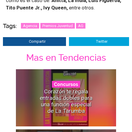
como es el caso de:
Anitta, La India, Luis Figueroa,
Tito Puente Jr., Ivy Queen,
entre otros.
Tags:
Agencia
Premios Juventud
AG
Compartir
Twitter
Mas en Tendencias
Concursos
Corazón te regala
entradas dobles para
una función especial
de La Tarumba