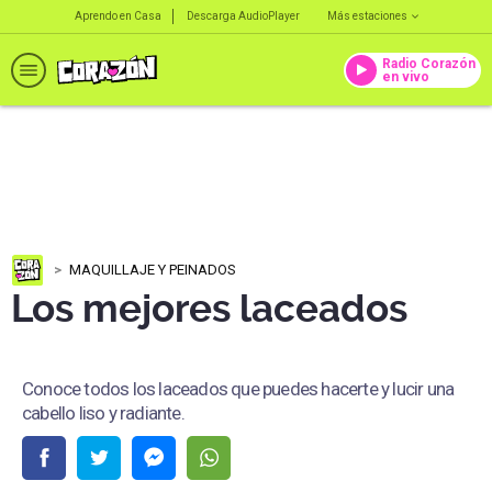
Aprendo en Casa
Descarga AudioPlayer
Más estaciones
Radio Corazón
en vivo
MAQUILLAJE Y PEINADOS
Los mejores laceados
Conoce todos los laceados que puedes hacerte y lucir una
cabello liso y radiante.