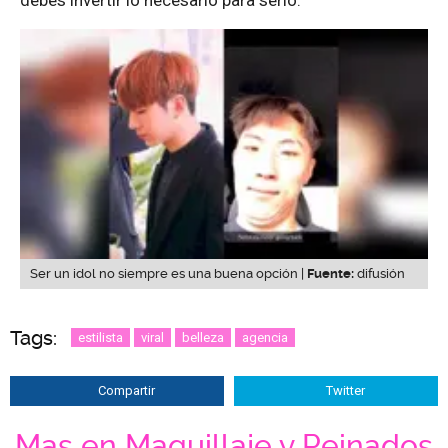
debes invertir lo necesario para serlo.
Ser un idol no siempre es una buena opción |
Fuente:
difusión
Tags:
estilista
viral
belleza
agencia
Compartir
Twitter
Mas en Maquillaje y Peinados