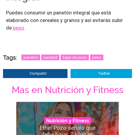
Puedes consumir un panetón integral que está
elaborado con cereales y granos y así evitarás subir
de
peso
.
Tags:
panetón
navidad
bajar de peso
peso
Compartir
Twitter
Mas en Nutrición y Fitness
Nutrición y Fitness
Ethel Pozo señaló que
debe bajar 7 kilos en