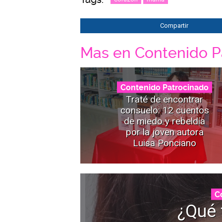
Compartir
Mas en Contenido P
Contenido Patrocinado
Traté de encontrar
consuelo: 12 cuentos
de miedo y rebeldía
por la joven autora
Luisa Ponciano
C
¿Qué 