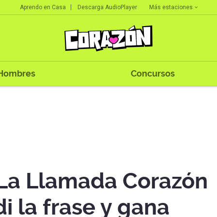
Más estaciones
Aprendo en Casa
Descarga AudioPlayer
Hombres
Concursos
 'La Llamada Corazón
i la frase y gana