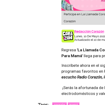
Participa en La Llamada Cora
Corazón
Redacción Corazón
Lunes, 10 De Mayo 2021
Actualizado el 10 de m
Regresa
'La Llamada Co
Para Mamá'
llega para p
Inscríbete ahora en el s
programas favoritos en 
escucho Radio Corazón, l
¡Serás la afortunada de
electrodomésticos y val
Tags:
corazón
mamá