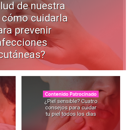
alud de nuestra
y cómo cuidarla
ara prevenir
afecciones
cutáneas?
Contenido Patrocinado
¿Piel sensible? Cuatro
consejos para cuidar
tu piel todos los días