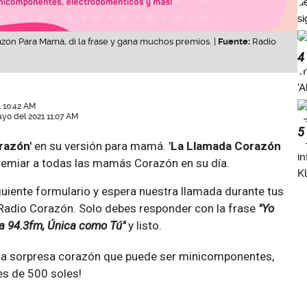
zón Para Mamá, di la frase y gana muchos premios. |
Fuente:
Radio
4
 10:42 AM
ayo del 2021 11:07 AM
5
razón'
en su versión para mamá. '
La Llamada Corazón
remiar a todas las mamás Corazón en su día.
iguiente formulario y espera nuestra llamada durante tus
Radio Corazón. Solo debes responder con la frase
"Yo
a 94.3fm, Única como Tú"
y listo.
 la sorpresa corazón que puede ser minicomponentes,
es de 500 soles!