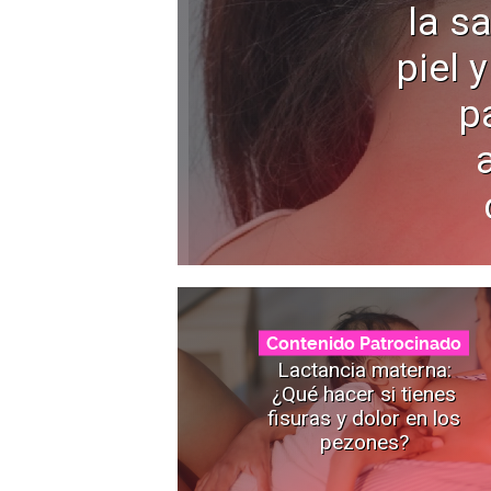
la s
piel 
p
Contenido Patrocinado
Lactancia materna:
¿Qué hacer si tienes
fisuras y dolor en los
pezones?