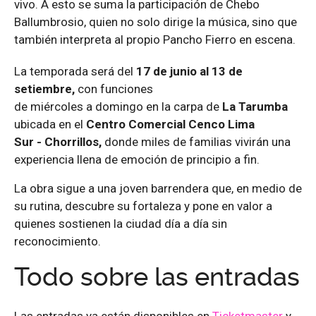
vivo. A esto se suma la participación de Chebo
Ballumbrosio, quien no solo dirige la música, sino que
también interpreta al propio Pancho Fierro en escena.
La temporada
será
d
el
1
7
de
junio al 13 de
setiembre
,
con funciones
de
miércoles
a
domingo
en
la carpa de
La Tarumba
ubicada
en el
Centro
Comercial Cenco Lima
Sur
-
Chorrillos
,
d
onde miles de familias vivirán una
experiencia llena de emoción de principio a fin.
La obra sigue a una joven barrendera que, en medio de
su rutina, descubre su fortaleza y pone en valor a
quienes sostienen la ciudad día a día sin
reconocimiento.
Todo sobre las entradas