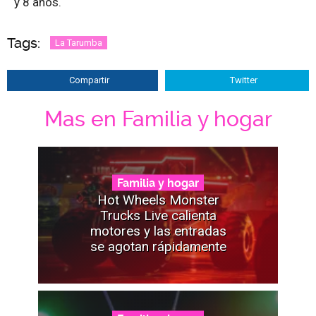
y 8 años.
Tags:
La Tarumba
Compartir
Twitter
Mas en Familia y hogar
Familia y hogar
Hot Wheels Monster
Trucks Live calienta
motores y las entradas
se agotan rápidamente