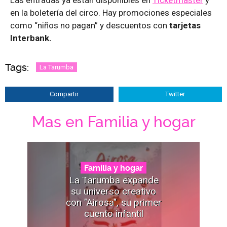
Las entradas ya están disponibles en
Ticketmaster
y
en la boletería del circo. Hay promociones especiales
como “niños no pagan” y descuentos con
tarjetas
Interbank.
Tags:
La Tarumba
Compartir
Twitter
Mas en Familia y hogar
Familia y hogar
La Tarumba expande
su universo creativo
con "Airosa", su primer
cuento infantil