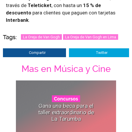
través de
Teleticket
, con hasta un
15 % de
descuento
para clientes que paguen con tarjetas
Interbank
.
Tags:
La Oreja de Van Gogh
La Oreja de Van Gogh en Lima
Compartir
Twitter
Mas en Música y Cine
Concursos
Gana una beca para el
taller extraordinario de
La Tarumba