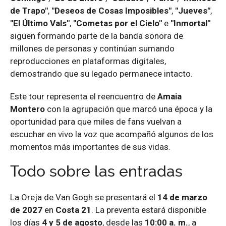
de Trapo"
,
"Deseos de Cosas Imposibles"
,
"Jueves"
,
"El Último Vals"
,
"Cometas por el Cielo"
e
"Inmortal"
siguen formando parte de la banda sonora de
millones de personas y continúan sumando
reproducciones en plataformas digitales,
demostrando que su legado permanece intacto.
Este tour representa el reencuentro de
Amaia
Montero
con la agrupación que marcó una época y la
oportunidad para que miles de fans vuelvan a
escuchar en vivo la voz que acompañó algunos de los
momentos más importantes de sus vidas.
Todo sobre las entradas
La Oreja de Van Gogh se presentará el
14 de marzo
de 2027
en
Costa 21
. La preventa estará disponible
los días
4 y 5 de agosto
, desde las
10:00 a. m.
, a