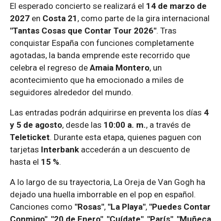
El esperado concierto se realizará el
14 de marzo de
2027
en
Costa 21
, como parte de la gira internacional
"Tantas Cosas que Contar Tour 2026"
. Tras
conquistar España con funciones completamente
agotadas, la banda emprende este recorrido que
celebra el regreso de
Amaia Montero
, un
acontecimiento que ha emocionado a miles de
seguidores alrededor del mundo.
Las entradas podrán adquirirse en preventa los días
4
y 5 de agosto
, desde las
10:00 a. m.
, a través de
Teleticket
. Durante esta etapa, quienes paguen con
tarjetas
Interbank
accederán a un descuento de
hasta el
15 %
.
A lo largo de su trayectoria, La Oreja de Van Gogh ha
dejado una huella imborrable en el pop en español.
Canciones como
"Rosas"
,
"La Playa"
,
"Puedes Contar
Conmigo"
,
"20 de Enero"
,
"Cuídate"
,
"París"
,
"Muñeca