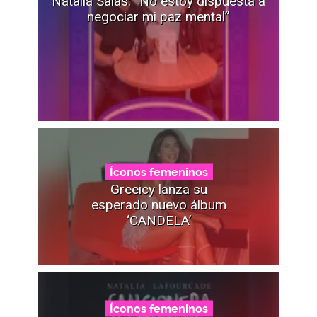
Natalia Salas: “No estoy dispuesta a
negociar mi paz mental”
Íconos femeninos
Greeicy lanza su
esperado nuevo álbum
‘CANDELA’
Íconos femeninos