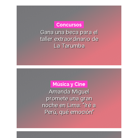
Concursos
Gana una beca para el
taller extraordinario de
La Tarumba
Música y Cine
Amanda Miguel
promete una gran
noche en Lima: "Iré a
Perú, qué emoción"