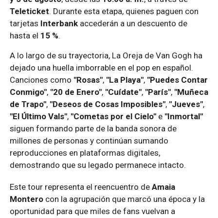
Teleticket
. Durante esta etapa, quienes paguen con
tarjetas
Interbank
accederán a un descuento de
hasta el
15 %
.
A lo largo de su trayectoria, La Oreja de Van Gogh ha
dejado una huella imborrable en el pop en español.
Canciones como
"Rosas"
,
"La Playa"
,
"Puedes Contar
Conmigo"
,
"20 de Enero"
,
"Cuídate"
,
"París"
,
"Muñeca
de Trapo"
,
"Deseos de Cosas Imposibles"
,
"Jueves"
,
"El Último Vals"
,
"Cometas por el Cielo"
e
"Inmortal"
siguen formando parte de la banda sonora de
millones de personas y continúan sumando
reproducciones en plataformas digitales,
demostrando que su legado permanece intacto.
Este tour representa el reencuentro de
Amaia
Montero
con la agrupación que marcó una época y la
oportunidad para que miles de fans vuelvan a