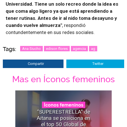
Universidad. Tiene un solo recreo donde la idea es
que coma algo ligero ya que está aprendiendo a
tener rutinas. Antes de ir al nido toma desayuno y
cuando vuelve almuerza"
, respondió
contundentemente en sus redes sociales.
Tags:
Ana Siucho
edison flores
agencia
ag
Compartir
Twitter
Mas en Íconos femeninos
Íconos femeninos
“SUPERESTRELLA" de
Aitana se posiciona en
el top 50 Global de