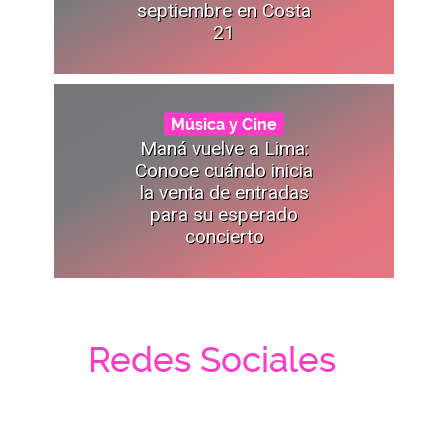
septiembre en Costa
21
Música y Cine
Maná vuelve a Lima:
Conoce cuándo inicia
la venta de entradas
para su esperado
concierto
Redes Sociales