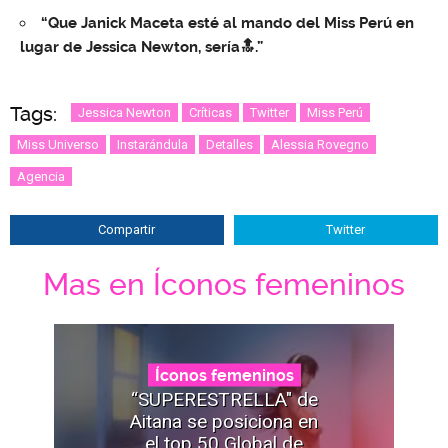
“Que Janick Maceta esté al mando del Miss Perú en
lugar de Jessica Newton, sería🔝.”
Tags:
Jessica Newton
Críticas
Twitter
Miss Perú
Miss Universo
Instarándula
Detalles
Alessia Rovegno
Agencia
Compartir
Twitter
Mas en Íconos femeninos
Íconos femeninos
“SUPERESTRELLA" de
Aitana se posiciona en
el top 50 Global de