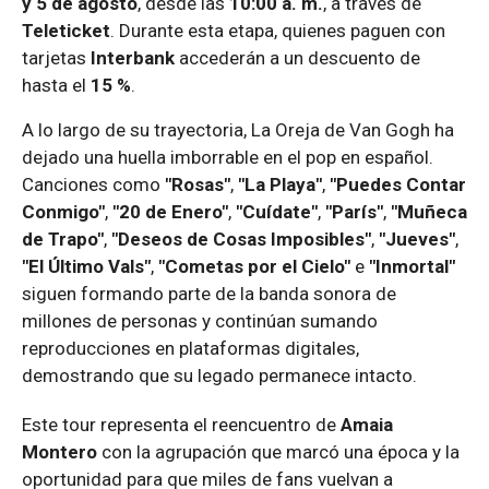
y 5 de agosto
, desde las
10:00 a. m.
, a través de
Teleticket
. Durante esta etapa, quienes paguen con
tarjetas
Interbank
accederán a un descuento de
hasta el
15 %
.
A lo largo de su trayectoria, La Oreja de Van Gogh ha
dejado una huella imborrable en el pop en español.
Canciones como
"Rosas"
,
"La Playa"
,
"Puedes Contar
Conmigo"
,
"20 de Enero"
,
"Cuídate"
,
"París"
,
"Muñeca
de Trapo"
,
"Deseos de Cosas Imposibles"
,
"Jueves"
,
"El Último Vals"
,
"Cometas por el Cielo"
e
"Inmortal"
siguen formando parte de la banda sonora de
millones de personas y continúan sumando
reproducciones en plataformas digitales,
demostrando que su legado permanece intacto.
Este tour representa el reencuentro de
Amaia
Montero
con la agrupación que marcó una época y la
oportunidad para que miles de fans vuelvan a