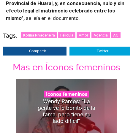
Provincial de Huaral, y, en consecuencia, nulo y sin
efecto legal el matrimonio celebrado entre los
mismo”,
se leía en el documento.
Tags:
Korina Rivadeneira
Película
Amor
Agencia
AG
Compartir
Twitter
Mas en Íconos femeninos
Íconos femeninos
Wendy Ramos: “La
gente ve lo bonito de la
fama, pero tiene su
lado difícil”