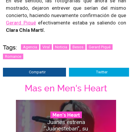
En ese sentido, las fotografías que ahora se han
mostrado, dejaron entrever que serían del mismo
concierto, haciendo nuevamente confirmación de que
Gerard Piqué
efectivamente estaba ya saliendo con
Clara Chía Martí.
Tags:
Agencia
Viral
Noticia
Besos
Gerard Piqué
Romance
Compartir
Twitter
Mas en Men's Heart
Men's Heart
Juanes estrena
“Juanesteban”, su