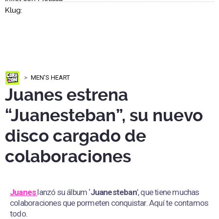
MEN'S HEART
Juanes estrena
“Juanesteban”, su nuevo
disco cargado de
colaboraciones
Juanes
lanzó su álbum ‘
Juanesteban
’, que tiene muchas
colaboraciones que pormeten conquistar. Aquí te contamos
todo.