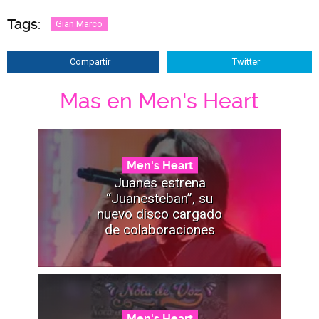
Tags:
Gian Marco
Compartir
Twitter
Mas en Men's Heart
Men's Heart
Juanes estrena
“Juanesteban”, su
nuevo disco cargado
de colaboraciones
Men's Heart