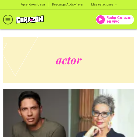
Aprendo en Casa
Descarga AudioPlayer
Más estaciones
Radio Corazón
en vivo
actor