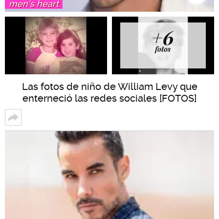
men's heart
+6
fotos
Las fotos de niño de William Levy que
enterneció las redes sociales [FOTOS]