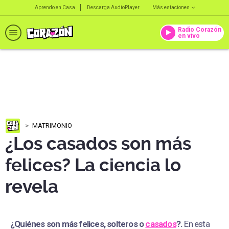
Aprendo en Casa
Descarga AudioPlayer
Más estaciones
Radio Corazón
en vivo
MATRIMONIO
¿Los casados son más
felices? La ciencia lo
revela
¿Quiénes son más felices, solteros o
casados
?.
En esta