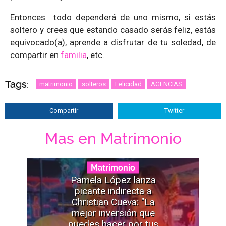
Entonces todo dependerá de uno mismo, si estás
soltero y crees que estando casado serás feliz, estás
equivocado(a), aprende a disfrutar de tu soledad, de
compartir en
familia
, etc.
Tags:
matrimonio
solteros
Felicidad
AGENCIAS
Compartir
Twitter
Mas en Matrimonio
Matrimonio
Pamela López lanza
picante indirecta a
Christian Cueva: "La
mejor inversión que
puedes hacer por tus