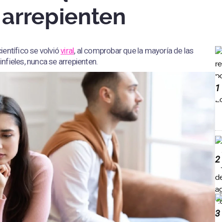
e arrepienten
entífico se volvió
viral
, al comprobar que la mayoría de las
fieles, nunca se arrepienten.
1
2
3