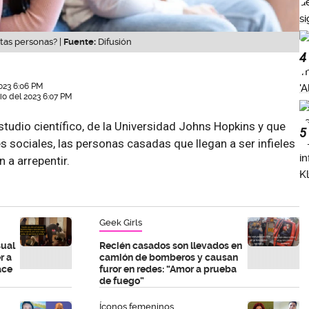
tas personas? |
Fuente:
Difusión
4
023 6:06 PM
nio del 2023 6:07 PM
studio científico, de la Universidad Johns Hopkins y que
5
s sociales, las personas casadas que llegan a ser infieles
n a arrepentir.
Geek Girls
sual
Recién casados son llevados en
r a
camión de bomberos y causan
ace
furor en redes: “Amor a prueba
de fuego”
Íconos femeninos