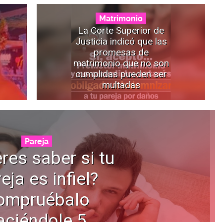
Matrimonio
La Corte Superior de
Justicia indicó que las
promesas de
matrimonio que no son
cumplidas pueden ser
multadas
Pareja
res saber si tu
eja es infiel?
ompruébalo
aciéndole 5