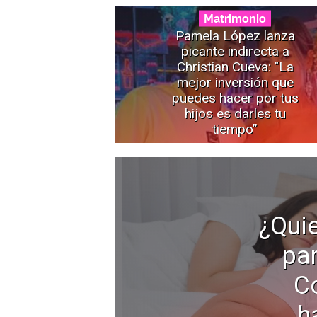
Matrimonio
Pamela López lanza
picante indirecta a
Christian Cueva: "La
mejor inversión que
puedes hacer por tus
hijos es darles tu
tiempo”
¿Quie
par
C
h