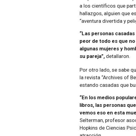
a los científicos que par
hallazgos, alguien que e
“aventura divertida y pel
“Las personas casadas q
peor de todo es que no
algunas mujeres y hombr
su pareja”,
detallaron.
Por otro lado, se sabe q
la revista “Archives of B
estando casadas que bus
“En los medios populares
libros, las personas qu
vemos eso en esta mues
Selterman, profesor aso
Hopkins de Ciencias Psic
atracción.