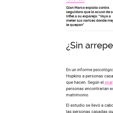
Gian Marco explota contra
seguidora que lo acusó de s
infiel a su expareja: “Vaya a
meter sus narices donde me
le quepan"
¿Sin arrep
En un informe psicológico
Hopkins a personas casad
que hacen. Según el
viral
personas encontrarían es
matrimonio.
El estudio se llevó a ca
las personas casadas que