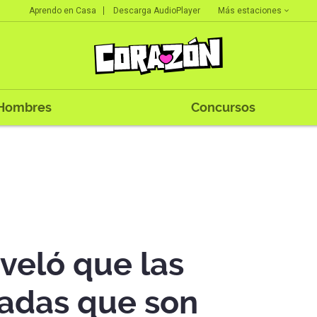
Más estaciones
Aprendo en Casa
Descarga AudioPlayer
Hombres
Concursos
veló que las
adas que son