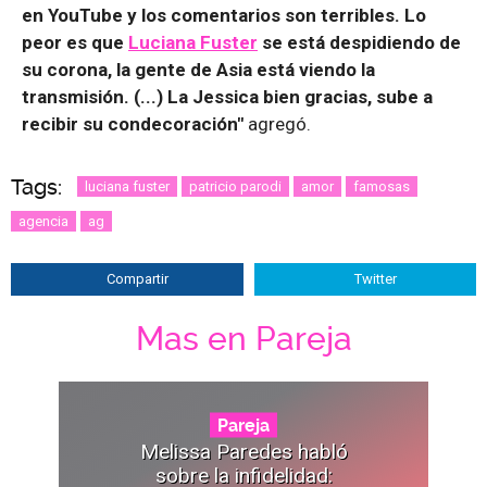
en YouTube y los comentarios son terribles. Lo
peor es que
Luciana Fuster
se está despidiendo de
su corona, la gente de Asia está viendo la
transmisión. (...) La Jessica bien gracias, sube a
recibir su condecoración"
agregó.
Tags:
luciana fuster
patricio parodi
amor
famosas
agencia
ag
Compartir
Twitter
Mas en Pareja
Pareja
Melissa Paredes habló
sobre la infidelidad: