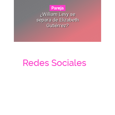
Pareja
¿William Levy se
separa de Elizabeth
Gutiérrez?
Redes Sociales