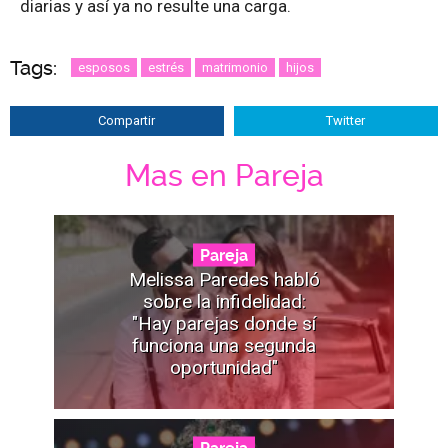
diarias y así ya no resulte una carga.
Tags:
esposos
estrés
matrimonio
hijos
Compartir
Twitter
Mas en Pareja
Pareja
Melissa Paredes habló
sobre la infidelidad:
"Hay parejas donde sí
funciona una segunda
oportunidad"
Pareja