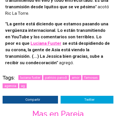
transmitiendo en vivo y todo entrecortado. Es una
transmisión desde Iquitos que se ve pésimo
" acotó
Ric La Torre.
"La gente está diciendo que estamos pasando una
vergüenza internacional. Lo están transmitiendo
en YouTube y los comentarios son terribles. Lo
peor es que
Luciana Fuster
se está despidiendo de
su corona, la gente de Asia está viendo la
transmisión. (...) La Jessica bien gracias, sube a
recibir su condecoración"
agregó.
Tags:
luciana fuster
patricio parodi
amor
famosas
agencia
ag
Compartir
Twitter
Mas en Pareja