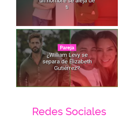
un hombre se aleja de
ti
Pareja
¿William Levy se
separa de Elizabeth
Gutiérrez?
Redes Sociales