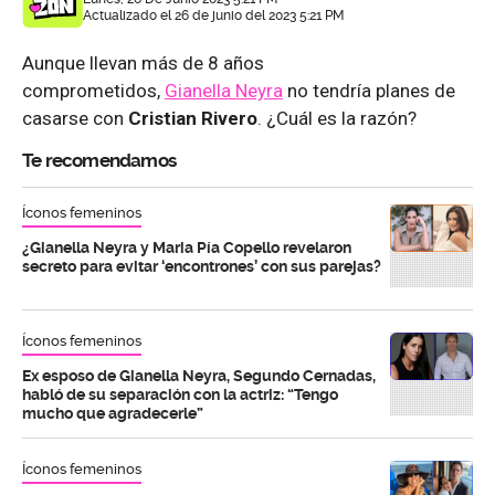
Actualizado el 26 de junio del 2023 5:21 PM
Aunque llevan más de 8 años
comprometidos,
Gianella Neyra
no tendría planes de
casarse con
Cristian Rivero
. ¿Cuál es la razón?
Te recomendamos
Íconos femeninos
¿Gianella Neyra y Maria Pía Copello revelaron
secreto para evitar ‘encontrones’ con sus parejas?
Íconos femeninos
Ex esposo de Gianella Neyra, Segundo Cernadas,
habló de su separación con la actriz: “Tengo
mucho que agradecerle”
Íconos femeninos