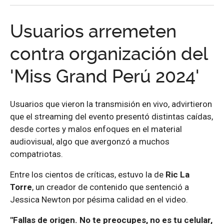
Usuarios arremeten
contra organización del
'Miss Grand Perú 2024'
Usuarios que vieron la transmisión en vivo, advirtieron
que el streaming del evento presentó distintas caídas,
desde cortes y malos enfoques en el material
audiovisual, algo que avergonzó a muchos
compatriotas.
Entre los cientos de críticas, estuvo la de
Ric La
Torre
, un creador de contenido que sentenció a
Jessica Newton por pésima calidad en el video.
"Fallas de origen. No te preocupes, no es tu celular,