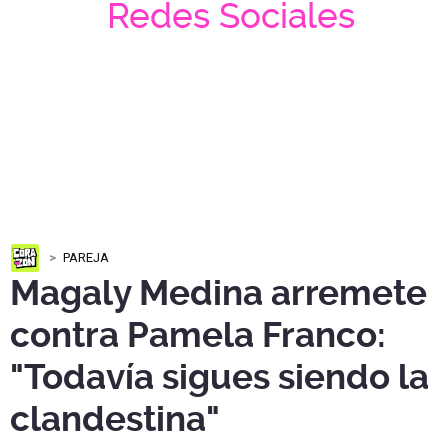
Redes Sociales
PAREJA
Magaly Medina arremete
contra Pamela Franco:
"Todavía sigues siendo la
clandestina"