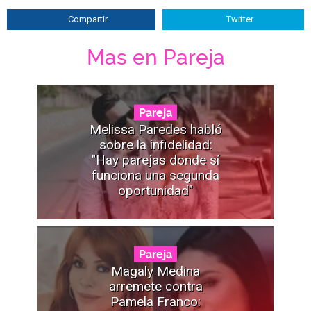
Compartir
Twitter
Mas en Pareja
Pareja
Melissa Paredes habló
sobre la infidelidad:
"Hay parejas donde sí
funciona una segunda
oportunidad"
Pareja
Magaly Medina
arremete contra
Pamela Franco: