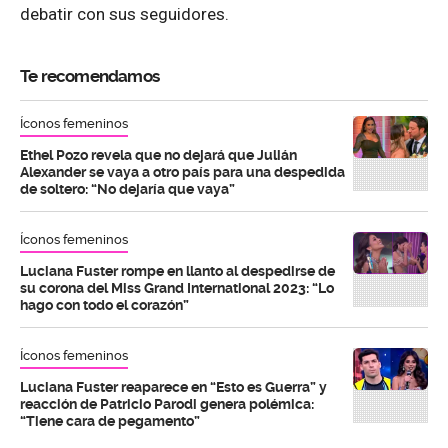
debatir con sus seguidores.
Te recomendamos
Íconos femeninos
Ethel Pozo revela que no dejará que Julián
Alexander se vaya a otro país para una despedida
de soltero: “No dejaría que vaya”
Íconos femeninos
Luciana Fuster rompe en llanto al despedirse de
su corona del Miss Grand International 2023: “Lo
hago con todo el corazón”
Íconos femeninos
Luciana Fuster reaparece en “Esto es Guerra” y
reacción de Patricio Parodi genera polémica:
“Tiene cara de pegamento”