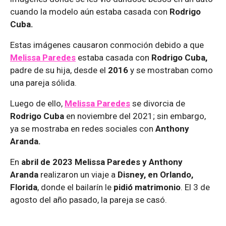
cuando la modelo aún estaba casada con
Rodrigo
Cuba.
Estas imágenes causaron conmoción debido a que
Melissa Paredes
estaba casada con
Rodrigo Cuba,
padre de su hija, desde el
2016
y se mostraban como
una pareja sólida.
Luego de ello,
Melissa Paredes
se divorcia de
Rodrigo Cuba
en noviembre del 2021; sin embargo,
ya se mostraba en redes sociales con
Anthony
Aranda.
En
abril de 2023 Melissa Paredes y Anthony
Aranda
realizaron un viaje a
Disney, en Orlando,
Florida
, donde el bailarín le
pidió matrimonio
. El 3 de
agosto del año pasado, la pareja se casó.