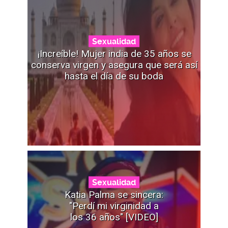
Sexualidad
¡Increíble! Mujer india de 35 años se
conserva virgen y asegura que será así
hasta el día de su boda
Sexualidad
Katia Palma se sincera:
"Perdí mi virginidad a
los 36 años" [VIDEO]