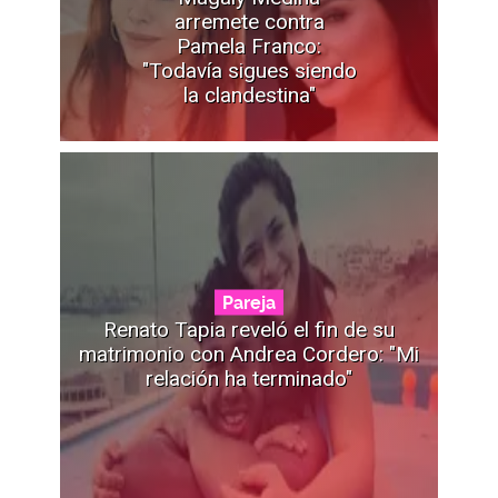
arremete contra
Pamela Franco:
"Todavía sigues siendo
la clandestina"
Pareja
Renato Tapia reveló el fin de su
matrimonio con Andrea Cordero: "Mi
relación ha terminado"