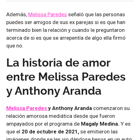
Además,
Melissa Paredes
señaló que las personas
puedes ser amigos de sus ex parejas si es que han
terminado bien la relación y cuando le preguntaron
acerca de si es que se arrepentía de algo ella firmó
que no.
La historia de amor
entre Melissa Paredes
y Anthony Aranda
Melissa Paredes
y Anthony Aranda
comenzaron su
relación amorosa mediática desde que fueron
ampayados por el programa de
Magaly Medina.
Y es
que el
20 de octubre de 2021,
se emitieron las
imágenes donde se les vio dándose besos en un auto