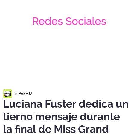
Redes Sociales
PAREJA
Luciana Fuster dedica un
tierno mensaje durante
la final de Miss Grand