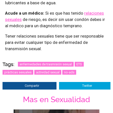
lubricantes a base de agua.
Acude a un médico:
Si es que has tenido
relaciones
sexuales
de riesgo, es decir sin usar condón debes ir
al médico para un diagnóstico temprano.
Tener relaciones sexuales tiene que ser responsable
para evitar cualquier tipo de enfermedad de
transmisión sexual.
Tags:
enfermedades de trasmisión sexual
ETS
prácticas sexuales
actividad sexual
no-ads
Compartir
Twitter
Mas en Sexualidad