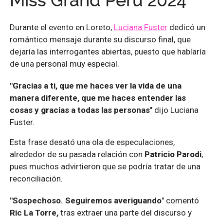
Miss Grand Perú 2024
Durante el evento en Loreto,
Luciana Fuster
dedicó un
romántico mensaje durante su discurso final, que
dejaría las interrogantes abiertas, puesto que hablaría
de una personal muy especial.
"Gracias a ti, que me haces ver la vida de una
manera diferente, que me haces entender las
cosas y gracias a todas las personas
" dijo Luciana
Fuster.
Esta frase desató una ola de especulaciones,
alrededor de su pasada relación con
Patricio Parodi
,
pues muchos advirtieron que se podría tratar de una
reconciliación.
"Sospechoso. Seguiremos averiguando
" comentó
Ric La Torre,
tras extraer una parte del discurso y