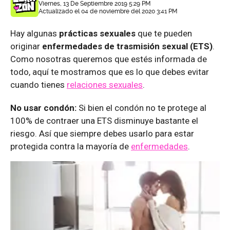
Viernes, 13 De Septiembre 2019 5:29 PM
Actualizado el 04 de noviembre del 2020 3:41 PM
Hay algunas
prácticas sexuales
que te pueden
originar
enfermedades de trasmisión sexual (ETS)
.
Como nosotras queremos que estés informada de
todo, aquí te mostramos que es lo que debes evitar
cuando tienes
relaciones sexuales
.
No usar condón:
Si bien el condón no te protege al
100% de contraer una ETS disminuye bastante el
riesgo. Así que siempre debes usarlo para estar
protegida contra la mayoría de
enfermedades
.