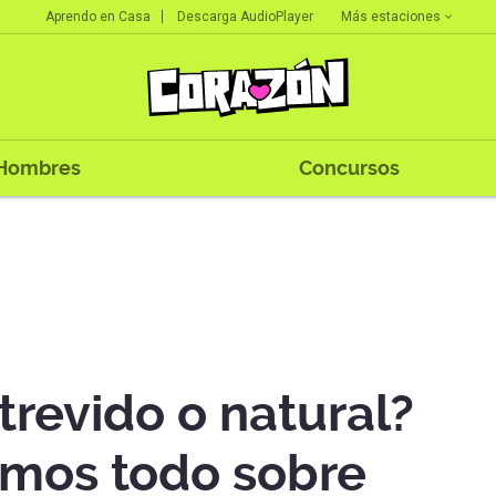
Más estaciones
Aprendo en Casa
Descarga AudioPlayer
Hombres
Concursos
trevido o natural?
amos todo sobre