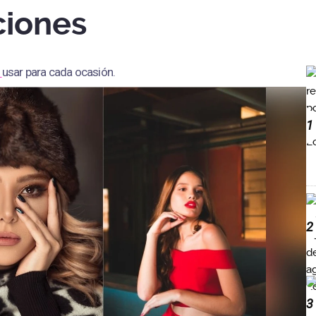
ciones
e
usar para cada ocasión.
1
2
3