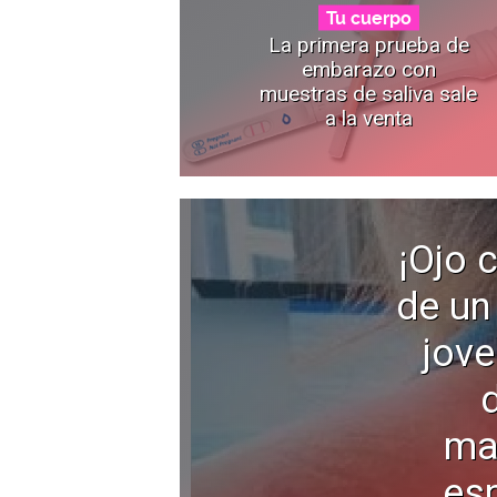
Tu cuerpo
La primera prueba de
embarazo con
muestras de saliva sale
a la venta
¡Ojo 
de un 
jove
ma
es