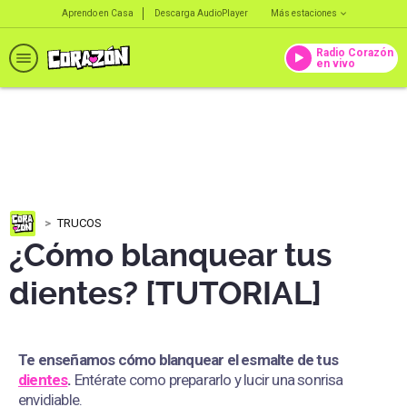
Aprendo en Casa
Descarga AudioPlayer
Más estaciones
Radio Corazón
en vivo
TRUCOS
¿Cómo blanquear tus
dientes? [TUTORIAL]
Te enseñamos cómo blanquear el esmalte de tus
dientes
.
Entérate como prepararlo y lucir una sonrisa
envidiable.