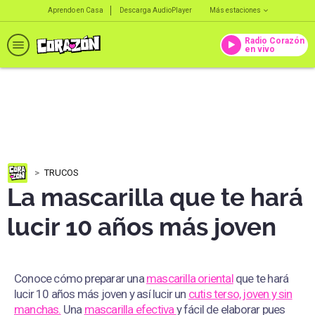
Aprendo en Casa
Descarga AudioPlayer
Más estaciones
Radio Corazón
en vivo
TRUCOS
La mascarilla que te hará
lucir 10 años más joven
Conoce cómo preparar una
mascarilla oriental
que te hará
lucir 10 años más joven y así lucir un
cutis terso, joven y sin
manchas.
Una
mascarilla efectiva
y fácil de elaborar pues