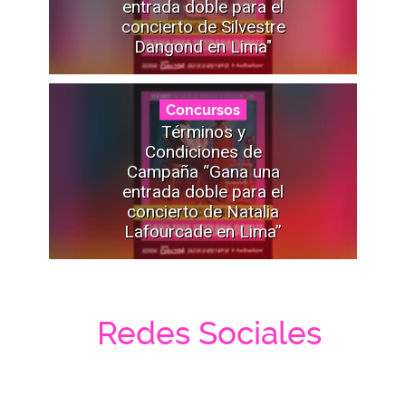
entrada doble para el
concierto de Silvestre
Dangond en Lima"
Concursos
Términos y
Condiciones de
Campaña “Gana una
entrada doble para el
concierto de Natalia
Lafourcade en Lima”
Redes Sociales