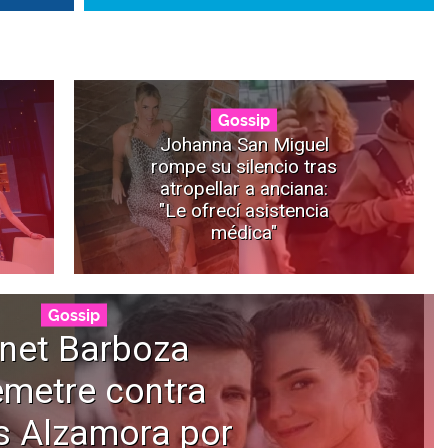
Gossip
Johanna San Miguel
rompe su silencio tras
atropellar a anciana:
"Le ofrecí asistencia
médica"
Gossip
net Barboza
emetre contra
s Alzamora por