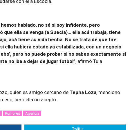
darse con él a Escocia.
hemos hablado, no sé si soy infidente, pero
ó que ella se venga (a Suecia)… ella acá trabaja, tiene
jo, acá tiene su vida hecha. No se trata de que tire
si ella hubiera estado ya estabilizada, con un negocio
uebo’, pero no puede probar si no sabes exactamente si
nte no iba a dejar de jugar futbol”
, afirmó Tula
dozo, quién es amigo cercano de
Tepha Loza
, mencionó
dió eso, pero ella no aceptó.
Rumores
Agencia
Twitter