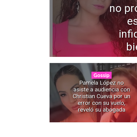
no pr
e
infi
bi
Gossip
Pamela López no
asiste a audiencia con
Christian Cueva por un
error con su vuelo,
reveló su abogada