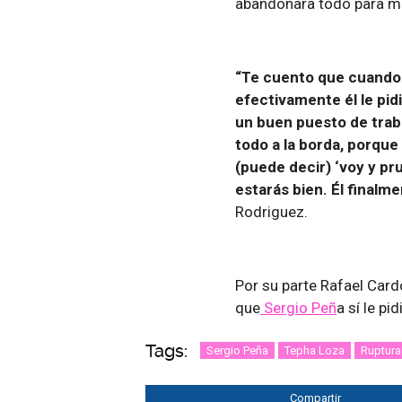
abandonara todo para mu
“Te cuento que cuando 
efectivamente él le pidi
un buen puesto de traba
todo a la borda, porque 
(puede decir) ‘voy y pr
estarás bien. Él finalme
Rodriguez.
Por su parte Rafael Car
que
Sergio Peñ
a sí le pi
Tags:
Sergio Peña
Tepha Loza
Ruptura
Compartir