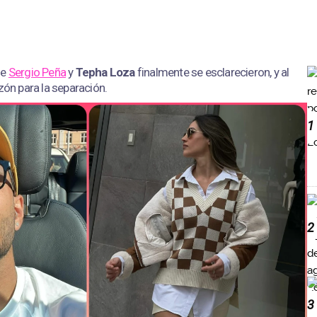
de
Sergio Peña
y
Tepha Loza
finalmente se esclarecieron, y al
zón para la separación.
1
2
3