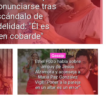
onunciarse tras
scándalo de
delidad: "Él es
en cobarde"
Gossip
Ethel Pozo habla sobre
ampay de Jesús
Alzamora y aconseja a
Maria Paz González
Vigil: "Poner a la pareja
en un altar es un error”