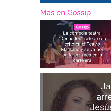
Mas en Gossip
Gossip
La comedia teatral
“Desnudos” celebró su
éxito en el Teatro
Marsano y se va por
su tercer mes en la
cartelera
Ja
arr
Jesú