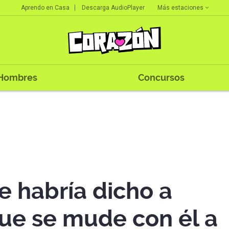
Más estaciones
Aprendo en Casa
Descarga AudioPlayer
Hombres
Concursos
e habría dicho a
ue se mude con él a