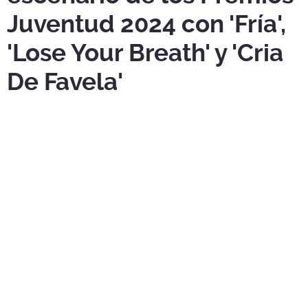
Juventud 2024 con 'Fría',
'Lose Your Breath' y 'Cria
De Favela'
Anitta
brilló en el escenario de los
Premios Juventud 2024
con sus mejores éxitos.