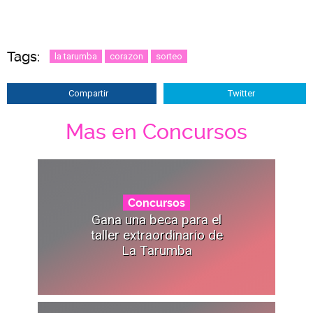
Tags:
la tarumba
corazon
sorteo
Compartir
Twitter
Mas en Concursos
Concursos
Gana una beca para el
taller extraordinario de
La Tarumba